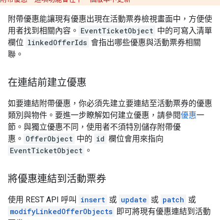
附帶優惠能讓現有優惠出現在活動票券檢視畫面中，方便使
用者找到相關內容。
EventTicketObject
中的可寫入清單
欄位
linkedOfferIds
會指出哪些優惠與活動票券相關
聯。
在連結前建立優惠
如要連結附帶優惠，你必須先建立要連結至活動票券的優惠
類別與物件。要進一步瞭解如何建立優惠，請參閱
優惠
一
節。與獨立優惠不同，使用者不須特別儲存附帶優
惠。
OfferObject
中的
id
欄位會用來指向
EventTicketObject
。
將優惠連結到活動票券
使用 REST API 呼叫
insert
或
update
或
patch
或
modifyLinkedOfferObjects
即可將現有優惠連結到活動