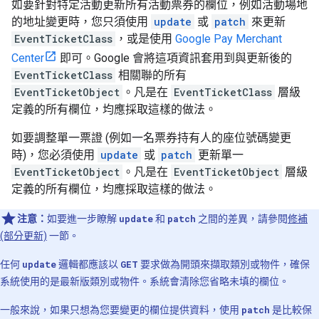
如要針對特定活動更新所有活動票券的欄位，例如活動場地
的地址變更時，您只須使用
update
或
patch
來更新
EventTicketClass
，或是使用
Google Pay Merchant
Center
即可。Google 會將這項資訊套用到與更新後的
EventTicketClass
相關聯的所有
EventTicketObject
。凡是在
EventTicketClass
層級
定義的所有欄位，均應採取這樣的做法。
如要調整單一票證 (例如一名票券持有人的座位號碼變更
時)，您必須使用
update
或
patch
更新單一
EventTicketObject
。凡是在
EventTicketObject
層級
定義的所有欄位，均應採取這樣的做法。
注意：
如要進一步瞭解
update
和
patch
之間的差異，請參閱
修補
(部分更新)
一節。
任何
update
邏輯都應該以
GET
要求做為開頭來擷取類別或物件，確保
系統使用的是最新版類別或物件。系統會清除您省略未填的欄位。
一般來說，如果只想為您要變更的欄位提供資料，使用
patch
是比較保