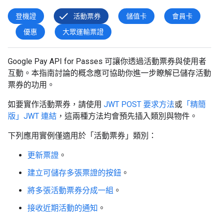
登機證
活動票券
儲值卡
會員卡
優惠
大眾運輸票證
Google Pay API for Passes 可讓你透過活動票券與使用者
互動。本指南討論的概念應可協助你進一步瞭解已儲存活動
票券的功用。
如要實作活動票券，請使用
JWT POST 要求方法
或
「精簡
版」JWT 連結
，這兩種方法均會預先插入類別與物件。
下列應用實例僅適用於「活動票券」類別：
更新票證
。
建立可儲存多張票證的按鈕
。
將多張活動票券分成一組
。
接收近期活動的通知
。