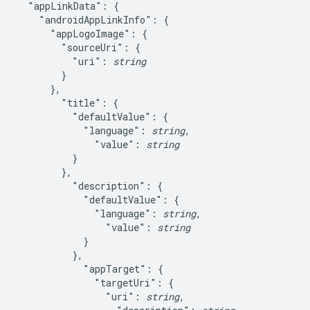
  "appLinkData": {

    "androidAppLinkInfo": {

      "appLogoImage": {

        "sourceUri": {

          "uri": 
string
        }

      },

        "title": {

          "defaultValue": {

            "language": 
string
,

              "value": 
string
          }

        },

          "description": {

            "defaultValue": {

              "language": 
string
,

                "value": 
string
            }

          },

            "appTarget": {

              "targetUri": {

                "uri": 
string
,
