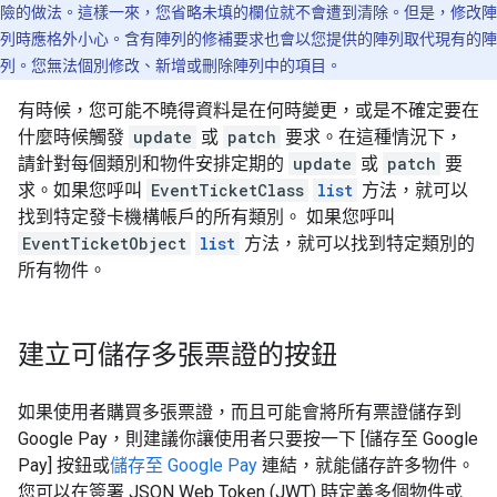
險的做法。這樣一來，您省略未填的欄位就不會遭到清除。但是，修改陣
列時應格外小心。含有陣列的修補要求也會以您提供的陣列取代現有的陣
列。您無法個別修改、新增或刪除陣列中的項目。
有時候，您可能不曉得資料是在何時變更，或是不確定要在
什麼時候觸發
update
或
patch
要求。在這種情況下，
請針對每個類別和物件安排定期的
update
或
patch
要
求。如果您呼叫
EventTicketClass
list
方法，就可以
找到特定發卡機構帳戶的所有類別。 如果您呼叫
EventTicketObject
list
方法，就可以找到特定類別的
所有物件。
建立可儲存多張票證的按鈕
如果使用者購買多張票證，而且可能會將所有票證儲存到
Google Pay，則建議你讓使用者只要按一下 [儲存至 Google
Pay] 按鈕或
儲存至 Google Pay
連結，就能儲存許多物件。
您可以在簽署 JSON Web Token (JWT) 時定義多個物件或