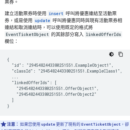
票券。
建立活動票券時使用
insert
呼叫將優惠連結至活動票
券，或是使用
update
呼叫將優惠同時與現有活動票券相
連結和取消連結時，可以使用既定的格式將
EventTicketObject
的其餘部分寫入
linkedOfferIds
欄位：
{

  "id": "2945482443380251551.ExampleObject1",

  "classId": "2945482443380251551.ExampleClass1",

  ...

  "linkedOfferIds": [

    "2945482443380251551.OfferObject1",

    "2945482443380251551.OfferObject2"

  ]

}
注意：
如果您使用
update
更新了現有的
EventTicketObject
，卻