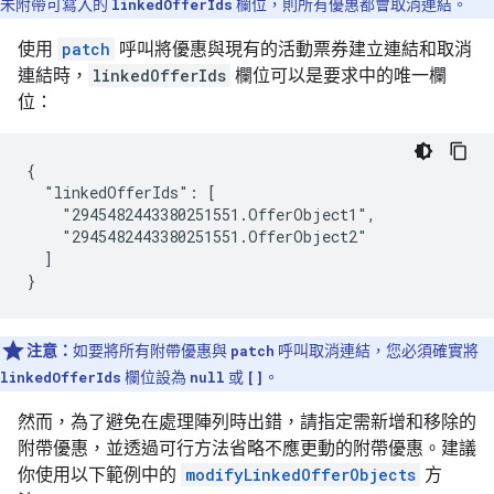
未附帶可寫入的
linkedOfferIds
欄位，則所有優惠都會取消連結。
使用
patch
呼叫將優惠與現有的活動票券建立連結和取消
連結時，
linkedOfferIds
欄位可以是要求中的唯一欄
位：
{

  "linkedOfferIds": [

    "2945482443380251551.OfferObject1",

    "2945482443380251551.OfferObject2"

  ]

}
注意：
如要將所有附帶優惠與
patch
呼叫取消連結，您必須確實將
linkedOfferIds
欄位設為
null
或
[]
。
然而，為了避免在處理陣列時出錯，請指定需新增和移除的
附帶優惠，並透過可行方法省略不應更動的附帶優惠。建議
你使用以下範例中的
modifyLinkedOfferObjects
方