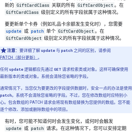
新的
GiftCardClass
关联的所有
GiftCardObject
。在
GiftCardClass
级别定义的所有字段就属于这种情况。
要更新单个卡券（例如礼品卡余额发生变化时），您需要
update
或
patch
单个
GiftCardObject
。在
GiftCardObject
级别定义的所有字段就属于这种情况。
注意
：要详细了解
update
与
patch
之间的区别，请参阅
PATCH（部分更新）
。
任何
update
逻辑都应先通过
GET
请求检索类或对象。这样可确保使用
最新版本的类或对象。系统会清除您省略的字段。
通常情况下，当您仅为要更改的字段提供数据时，安全一点的办法是使用
patch
。系统不会清除您省略的字段。不过，您在修改数组时应特别小
心。包含数组的 PATCH 请求会将现有数组替换为您提供的数组。您不能
逐个修改、添加或删除数组中的项目。
有时，您可能不知道何时会发生变化，或何时会触发
update
或
patch
请求。在这种情况下，您可以安排定期