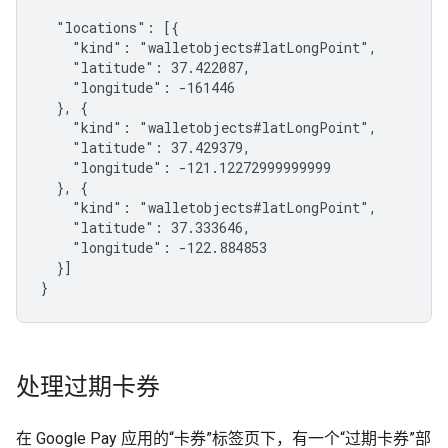
  "locations": [{

    "kind": "walletobjects#latLongPoint",

    "latitude": 37.422087,

    "longitude": -161446

  }, {

    "kind": "walletobjects#latLongPoint",

    "latitude": 37.429379,

    "longitude": -121.12272999999999

  }, {

    "kind": "walletobjects#latLongPoint",

    "latitude": 37.333646,

    "longitude": -122.884853

  }]

}
处理过期卡券
在 Google Pay 应用的“卡券”标签页下，有一个“过期卡券”部