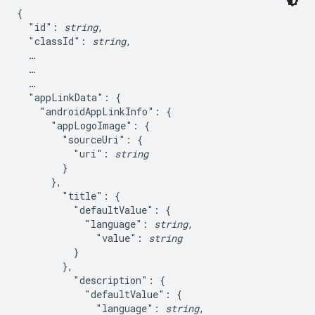
{

  "id": 
string
,

  "classId": 
string
,

  …

  …

  …

  "appLinkData": {

    "androidAppLinkInfo": {

      "appLogoImage": {

        "sourceUri": {

          "uri": 
string
        }

      },

        "title": {

          "defaultValue": {

            "language": 
string
,

              "value": 
string
          }

        },

          "description": {

            "defaultValue": {

              "language": 
string
,
