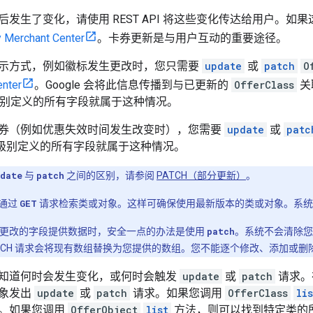
后发生了变化，请使用 REST API 将这些变化传达给用户。
 Merchant Center
。卡券更新是与用户互动的重要途径。
示方式，例如徽标发生更改时，您只需要
update
或
patch
O
enter
。Google 会将此信息传播到与已更新的
OfferClass
关
别定义的所有字段就属于这种情况。
券（例如优惠失效时间发生改变时），您需要
update
或
patc
级别定义的所有字段就属于这种情况。
date
与
patch
之间的区别，请参阅
PATCH（部分更新）
。
通过
GET
请求检索类或对象。这样可确保使用最新版本的类或对象。系统
要更改的字段提供数据时，安全一点的办法是使用
patch
。系统不会清除您
ATCH 请求会将现有数组替换为您提供的数组。您不能逐个修改、添加或
知道何时会发生变化，或何时会触发
update
或
patch
请求。
象发出
update
或
patch
请求。如果您调用
OfferClass
lis
。如果您调用
OfferObject
list
方法，则可以找到特定类的