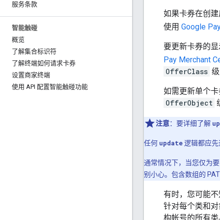
服务条款
如果卡券在创建
使用
Google Pay
智能触碰
概览
要更新卡券的显
了解集合标识符
Pay Merchant C
了解终端如何请求卡券
OfferClass
级
设置商家终端
使用 API 配置智能触碰功能
如需更新单个卡
OfferObject
注意
：要详细了解
up
任何
update
逻辑都应先
通常情况下，当您仅为
别小心。包含数组的 P
有时，您可能不
针对每个类和对
构帐号的所有类