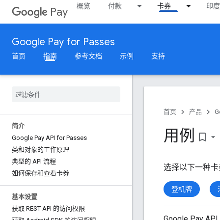
概览
付款
卡券
印度
Pay
Google Pay for Passes
首页
指南
参考文档
示例
支持
首页
产品
G
简介
用例
bookmark_border
Google Pay API for Passes
类和对象的工作原理
典型的 API 流程
选择以下一种卡
如何保存和查看卡券
登机牌
基本设置
获取 REST API 的访问权限
Google Pa