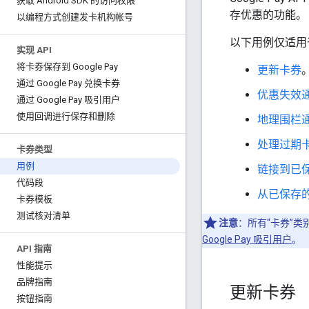
获取 Android SDK 的访问权限
存优惠的功能。
以编程方式创建发卡机构帐号
以下用例仅适用
实现 API
将卡券保存到 Google Pay
更新卡券
通过 Google Pay 兑换卡券
优惠失效
通过 Google Pay 吸引用户
使用回调进行保存和删除
地理围栏
处理过期
卡券类型
用例
链接到已
代码段
从已保存
卡券模板
测试核对清单
注意
：所有“卡券”
Google Pay 吸引用户
。
API 指南
性能提示
品牌指南
更新卡券
按钮指南