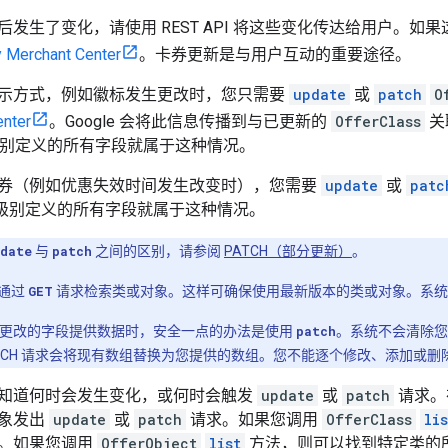
后发生了变化，请使用 REST API 将这些变化传达给用户。
 Merchant Center
。卡券更新是与用户互动的重要途径。
示方式，例如徽标发生更改时，您只需要
update
或
patch
O
enter
。Google 会将此信息传播到与已更新的
OfferClass
关
别定义的所有字段就属于这种情况。
券（例如优惠失效时间发生改变时），您需要
update
或
patc
级别定义的所有字段就属于这种情况。
date
与
patch
之间的区别，请参阅
PATCH（部分更新）
。
通过
GET
请求检索类或对象。这样可确保使用最新版本的类或对象。系统
要更改的字段提供数据时，安全一点的办法是使用
patch
。系统不会清除您
ATCH 请求会将现有数组替换为您提供的数组。您不能逐个修改、添加或
知道何时会发生变化，或何时会触发
update
或
patch
请求。
象发出
update
或
patch
请求。如果您调用
OfferClass
lis
。如果您调用
OfferObject
list
方法，则可以找到特定类的