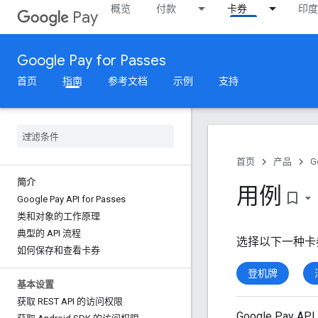
概览
付款
卡券
印度
Pay
Google Pay for Passes
首页
指南
参考文档
示例
支持
首页
产品
G
简介
用例
bookmark_border
Google Pay API for Passes
类和对象的工作原理
典型的 API 流程
选择以下一种卡
如何保存和查看卡券
登机牌
基本设置
获取 REST API 的访问权限
Google Pa