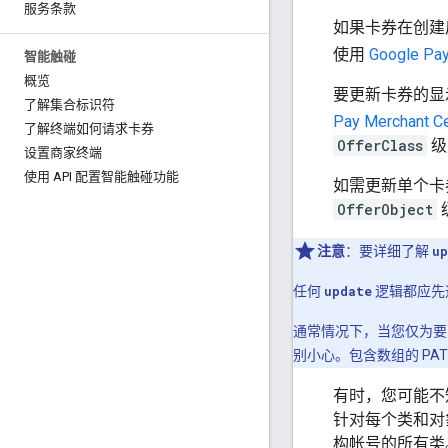
服务条款
如果卡券在创建
使用
Google Pay
智能触碰
概览
要更新卡券的显
了解集合标识符
Pay Merchant C
了解终端如何请求卡券
OfferClass
级
设置商家终端
使用 API 配置智能触碰功能
如需更新单个卡
OfferObject
注意
：要详细了解
up
任何
update
逻辑都应先
通常情况下，当您仅为
别小心。包含数组的 P
有时，您可能不
针对每个类和对
构帐号的所有类