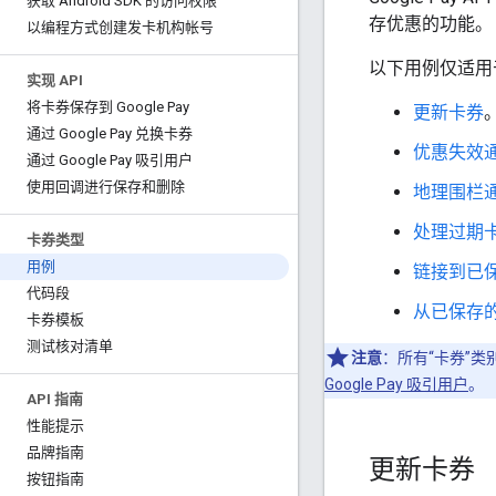
获取 Android SDK 的访问权限
存优惠的功能。
以编程方式创建发卡机构帐号
以下用例仅适用
实现 API
将卡券保存到 Google Pay
更新卡券
通过 Google Pay 兑换卡券
优惠失效
通过 Google Pay 吸引用户
使用回调进行保存和删除
地理围栏
处理过期
卡券类型
用例
链接到已
代码段
从已保存
卡券模板
测试核对清单
注意
：所有“卡券”
Google Pay 吸引用户
。
API 指南
性能提示
品牌指南
更新卡券
按钮指南