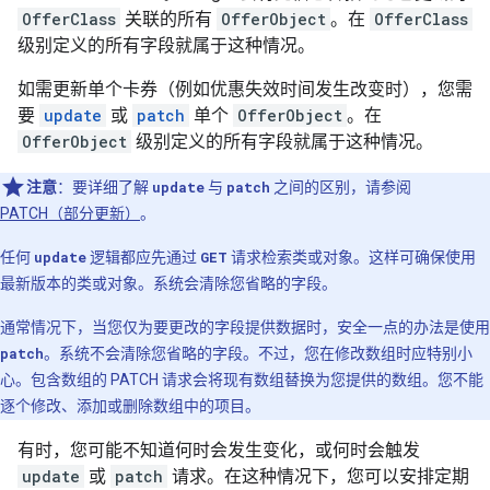
OfferClass
关联的所有
OfferObject
。在
OfferClass
级别定义的所有字段就属于这种情况。
如需更新单个卡券（例如优惠失效时间发生改变时），您需
要
update
或
patch
单个
OfferObject
。在
OfferObject
级别定义的所有字段就属于这种情况。
注意
：要详细了解
update
与
patch
之间的区别，请参阅
PATCH（部分更新）
。
任何
update
逻辑都应先通过
GET
请求检索类或对象。这样可确保使用
最新版本的类或对象。系统会清除您省略的字段。
通常情况下，当您仅为要更改的字段提供数据时，安全一点的办法是使用
patch
。系统不会清除您省略的字段。不过，您在修改数组时应特别小
心。包含数组的 PATCH 请求会将现有数组替换为您提供的数组。您不能
逐个修改、添加或删除数组中的项目。
有时，您可能不知道何时会发生变化，或何时会触发
update
或
patch
请求。在这种情况下，您可以安排定期