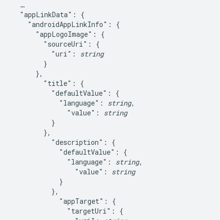
  …

  "appLinkData": {

    "androidAppLinkInfo": {

      "appLogoImage": {

        "sourceUri": {

          "uri": 
string
        }

      },

        "title": {

          "defaultValue": {

            "language": 
string
,

              "value": 
string
          }

        },

          "description": {

            "defaultValue": {

              "language": 
string
,

                "value": 
string
            }

          },

            "appTarget": {

              "targetUri": {
