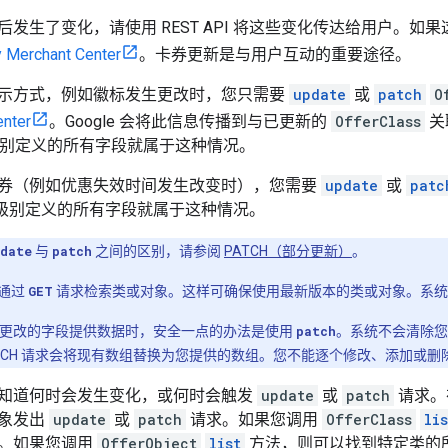
后发生了变化，请使用 REST API 将这些变化传达给用户。
 Merchant Center
。卡券更新是与用户互动的重要途径。
示方式，例如徽标发生更改时，您只需要
update
或
patch
O
enter
。Google 会将此信息传播到与已更新的
OfferClass
关
别定义的所有字段就属于这种情况。
券（例如优惠失效时间发生改变时），您需要
update
或
patc
级别定义的所有字段就属于这种情况。
date
与
patch
之间的区别，请参阅
PATCH（部分更新）
。
通过
GET
请求检索类或对象。这样可确保使用最新版本的类或对象。系统
要更改的字段提供数据时，安全一点的办法是使用
patch
。系统不会清除您
ATCH 请求会将现有数组替换为您提供的数组。您不能逐个修改、添加或
知道何时会发生变化，或何时会触发
update
或
patch
请求。
象发出
update
或
patch
请求。如果您调用
OfferClass
lis
。如果您调用
OfferObject
list
方法，则可以找到特定类的