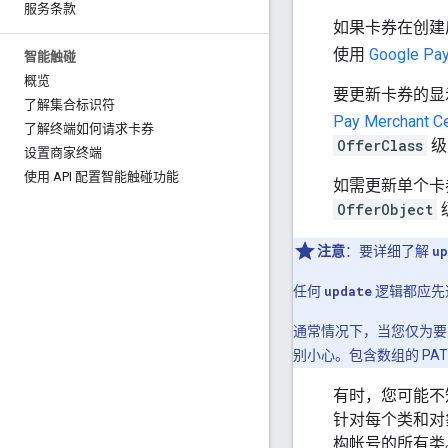
服务条款
如果卡券在创建
使用
Google Pay
智能触碰
概览
要更新卡券的显
了解集合标识符
Pay Merchant C
了解终端如何请求卡券
OfferClass
级
设置商家终端
使用 API 配置智能触碰功能
如需更新单个卡
OfferObject
注意
：要详细了解
up
任何
update
逻辑都应先
通常情况下，当您仅为
别小心。包含数组的 P
有时，您可能不
针对每个类和对
构帐号的所有类