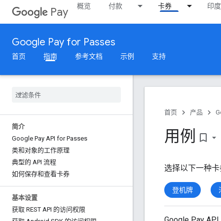
概览
付款
卡券
印度
Pay
Google Pay for Passes
首页
指南
参考文档
示例
支持
首页
产品
G
简介
用例
bookmark_border
Google Pay API for Passes
类和对象的工作原理
典型的 API 流程
选择以下一种卡
如何保存和查看卡券
登机牌
基本设置
获取 REST API 的访问权限
Google Pa