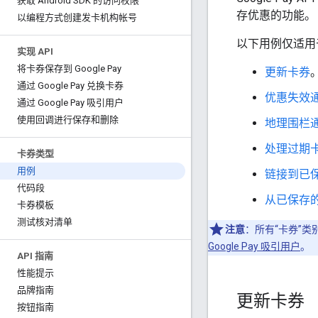
获取 Android SDK 的访问权限
存优惠的功能。
以编程方式创建发卡机构帐号
以下用例仅适用
实现 API
将卡券保存到 Google Pay
更新卡券
通过 Google Pay 兑换卡券
优惠失效
通过 Google Pay 吸引用户
使用回调进行保存和删除
地理围栏
处理过期
卡券类型
用例
链接到已
代码段
从已保存
卡券模板
测试核对清单
注意
：所有“卡券”
Google Pay 吸引用户
。
API 指南
性能提示
品牌指南
更新卡券
按钮指南