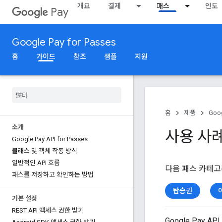
개요
결제
패스
인도
Pay
Google Pay for Passes
홈
가이드
참조
샘플
지원
홈
제품
Goog
소개
사용 사
Google Pay API for Passes
클래스 및 객체 작동 방식
일반적인 API 흐름
다음 패스 카테고
패스를 저장하고 확인하는 방법
탑승권
기본 설정
REST API 액세스 권한 받기
Google Pay