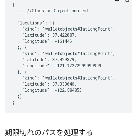
{

  ... //Class or Object content

  "locations": [{

    "kind": "walletobjects#latLongPoint",

    "latitude": 37.422087,

    "longitude": -161446

  }, {

    "kind": "walletobjects#latLongPoint",

    "latitude": 37.429379,

    "longitude": -121.12272999999999

  }, {

    "kind": "walletobjects#latLongPoint",

    "latitude": 37.333646,

    "longitude": -122.884853

  }]

}
期限切れのパスを処理する