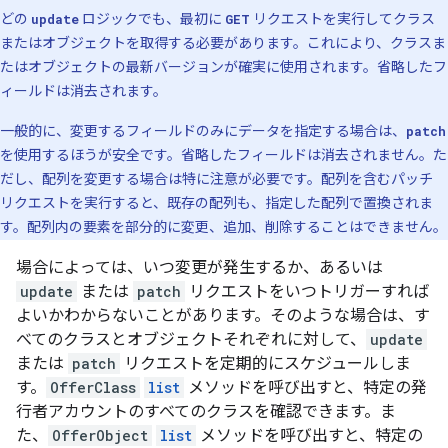
どの
update
ロジックでも、最初に
GET
リクエストを実行してクラス
またはオブジェクトを取得する必要があります。これにより、クラスま
たはオブジェクトの最新バージョンが確実に使用されます。省略したフ
ィールドは消去されます。
一般的に、変更するフィールドのみにデータを指定する場合は、
patch
を使用するほうが安全です。省略したフィールドは消去されません。た
だし、配列を変更する場合は特に注意が必要です。配列を含むパッチ
リクエストを実行すると、既存の配列も、指定した配列で置換されま
す。配列内の要素を部分的に変更、追加、削除することはできません。
場合によっては、いつ変更が発生するか、あるいは
update
または
patch
リクエストをいつトリガーすれば
よいかわからないことがあります。そのような場合は、す
べてのクラスとオブジェクトそれぞれに対して、
update
または
patch
リクエストを定期的にスケジュールしま
す。
OfferClass
list
メソッドを呼び出すと、特定の発
行者アカウントのすべてのクラスを確認できます。ま
た、
OfferObject
list
メソッドを呼び出すと、特定の