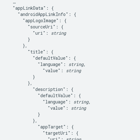
  …

  "appLinkData": {

    "androidAppLinkInfo": {

      "appLogoImage": {

        "sourceUri": {

          "uri": 
string
        }

      },

        "title": {

          "defaultValue": {

            "language": 
string
,

              "value": 
string
          }

        },

          "description": {

            "defaultValue": {

              "language": 
string
,

                "value": 
string
            }

          },

            "appTarget": {

              "targetUri": {

                "uri": 
string
,
