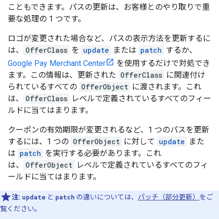
こともできます。パスの更新は、お客様とのやり取りで重
要な処理の 1 つです。
ロゴが変更された場合など、パスの表示方法を更新するに
は、
OfferClass
を
update
または
patch
するか、
Google Pay Merchant Center
を使用するだけで対処でき
ます。この情報は、更新された
OfferClass
に関連付け
られているすべての
OfferObject
に渡されます。これ
は、
OfferClass
レベルで定義されているすべてのフィー
ルドに当てはまります。
クーポンの有効期限が変更されるなど、1 つのパスを更新
するには、1 つの
OfferObject
に対して
update
また
は
patch
を実行する必要があります。これ
は、
OfferObject
レベルで定義されているすべてのフィ
ールドに当てはまります。
注:
update
と
patch
の違いについては、
パッチ（部分更新）
をご
覧ください。