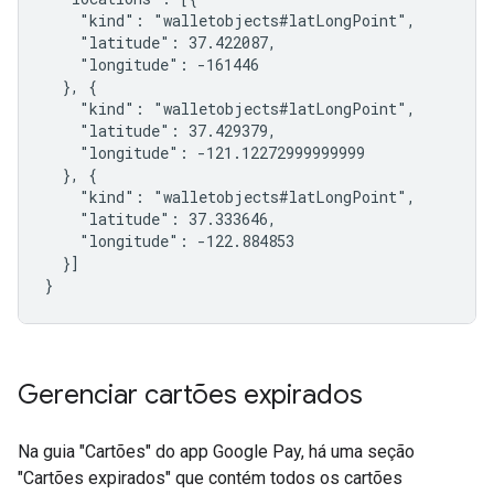
    "kind": "walletobjects#latLongPoint",

    "latitude": 37.422087,

    "longitude": -161446

  }, {

    "kind": "walletobjects#latLongPoint",

    "latitude": 37.429379,

    "longitude": -121.12272999999999

  }, {

    "kind": "walletobjects#latLongPoint",

    "latitude": 37.333646,

    "longitude": -122.884853

  }]

}
Gerenciar cartões expirados
Na guia "Cartões" do app Google Pay, há uma seção
"Cartões expirados" que contém todos os cartões