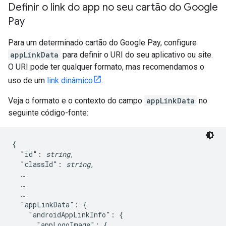
Definir o link do app no seu cartão do Google
Pay
Para um determinado cartão do Google Pay, configure
appLinkData
para definir o URI do seu aplicativo ou site.
O URI pode ter qualquer formato, mas recomendamos o
uso de um
link dinâmico
.
Veja o formato e o contexto do campo
appLinkData
no
seguinte código-fonte:
{

  "id": 
string
,

  "classId": 
string
,

  …

  …

  …

  "appLinkData": {

    "androidAppLinkInfo": {

      "appLogoImage": {
