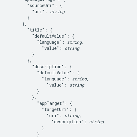
        "sourceUri": {

          "uri": 
string
        }

      },

        "title": {

          "defaultValue": {

            "language": 
string
,

              "value": 
string
          }

        },

          "description": {

            "defaultValue": {

              "language": 
string
,

                "value": 
string
            }

          },

            "appTarget": {

              "targetUri": {

                "uri": 
string
,

                  "description": 
string
              }

            }
