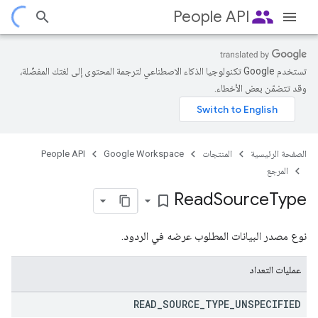
people
People API
تستخدم Google تكنولوجيا الذكاء الاصطناعي لترجمة المحتوى إلى لغتك المفضّلة،
وقد تتضمّن بعض الأخطاء.
الصفحة الرئيسية
المنتجات
Google Workspace
People API
المرجع
Read
Source
Type
bookmark_border
نوع مصدر البيانات المطلوب عرضه في الردود.
عمليات التعداد
READ
_
SOURCE
_
TYPE
_
UNSPECIFIED