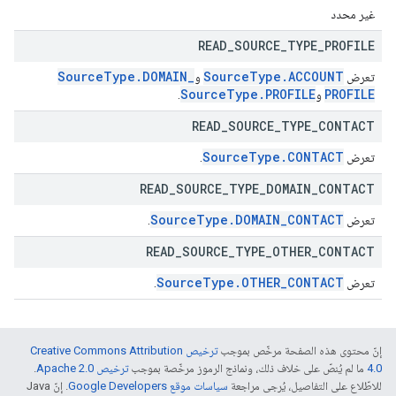
غير محدد
READ
_
SOURCE
_
TYPE
_
PROFILE
Source
Type
.
DOMAIN
_
Source
Type
.
ACCOUNT
تعرض
و
Source
Type
.
PROFILE
PROFILE
و
.
READ
_
SOURCE
_
TYPE
_
CONTACT
Source
Type
.
CONTACT
تعرض
.
READ
_
SOURCE
_
TYPE
_
DOMAIN
_
CONTACT
Source
Type
.
DOMAIN
_
CONTACT
تعرض
.
READ
_
SOURCE
_
TYPE
_
OTHER
_
CONTACT
Source
Type
.
OTHER
_
CONTACT
تعرض
.
إنّ محتوى هذه الصفحة مرخّص بموجب
ترخيص Creative Commons Attribution
4.0‏
ما لم يُنصّ على خلاف ذلك، ونماذج الرموز مرخّصة بموجب
ترخيص Apache 2.0‏
.
للاطّلاع على التفاصيل، يُرجى مراجعة
سياسات موقع Google Developers‏
. إنّ Java