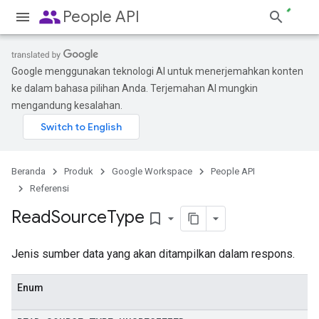
people
People API
Google menggunakan teknologi AI untuk menerjemahkan konten
ke dalam bahasa pilihan Anda. Terjemahan AI mungkin
mengandung kesalahan.
Beranda
Produk
Google Workspace
People API
Referensi
Read
Source
Type
bookmark_border
Jenis sumber data yang akan ditampilkan dalam respons.
Enum