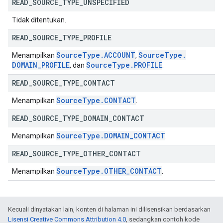
READ
_
SOURCE
_
TYPE
_
UNSPECIFIED
Tidak ditentukan.
READ
_
SOURCE
_
TYPE
_
PROFILE
Source
Type
.
ACCOUNT
Source
Type
.
Menampilkan
,
DOMAIN
_
PROFILE
Source
Type
.
PROFILE
, dan
.
READ
_
SOURCE
_
TYPE
_
CONTACT
Source
Type
.
CONTACT
Menampilkan
.
READ
_
SOURCE
_
TYPE
_
DOMAIN
_
CONTACT
Source
Type
.
DOMAIN
_
CONTACT
Menampilkan
.
READ
_
SOURCE
_
TYPE
_
OTHER
_
CONTACT
Source
Type
.
OTHER
_
CONTACT
Menampilkan
.
Kecuali dinyatakan lain, konten di halaman ini dilisensikan berdasarkan
Lisensi Creative Commons Attribution 4.0
, sedangkan contoh kode