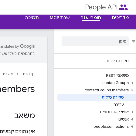
people
People API
מדריכים
חומרי עזר
שרת MCP
תמיכה
בתרגומים כאלו עשויו
סקירה כללית
דף הבית
מוצרים
משאבי REST
contact
Groups
embers
contact
Groups
.
members
סקירה כללית
עריכה
אנשי קשר נוספים
משאב
אנשים
people
.
connections
אין נתונים קבועי