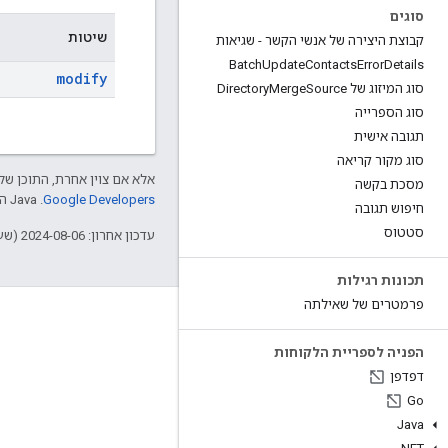
סוגים
שיטות
קבוצת היצירה של אנשי הקשר - שגיאות
Batch
Update
Contacts
Error
Details
modify
סוג המיזוג של Directory
Source
Merge
סוג הספרייה
תגובה אישית
סוג מקור קריאה
אלא אם צוין אחרת, התוכן של 
מסכת בקשה
Google Developers‏
.‏ Java הוא סימן מסחרי רשום של חברת Oracle ו/או של השותפים העצמאיים שלה.
חיפוש תגובה
סטטוס
עדכון אחרון: 2024-08-06 (שעון UTC).
תכונות רגילות
פרמטרים של שאילתה
הפניה לספריית הלקוחות
דפדפן
Go
Java