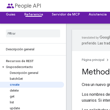
people
People API
Guías
Referencia
Servidor de MCP
Asistencia
preferido. Las tra
Descripción general
Página principal
Recursos de REST
Gruposdecontacto
Method:
Descripción general
batch
Get
Crea un nuevo gr
create
delete
Los nombres de 
get
usuarios. Si int
list
update