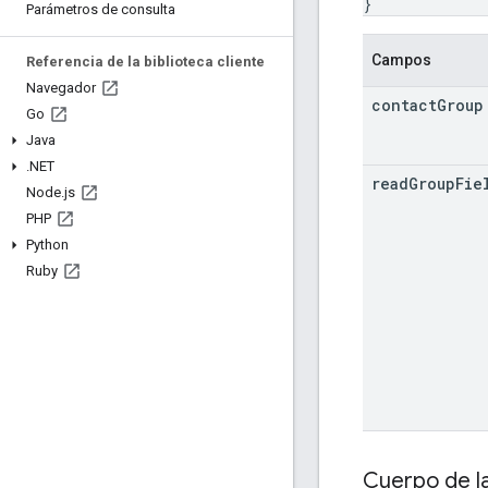
}
Parámetros de consulta
Campos
Referencia de la biblioteca cliente
Navegador
contact
Group
Go
Java
.
NET
read
Group
Fie
Node
.
js
PHP
Python
Ruby
Cuerpo de l