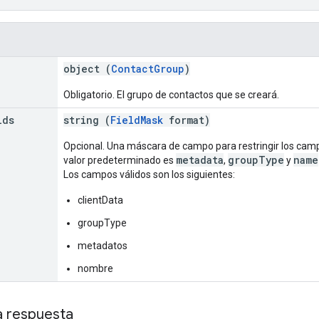
object (
ContactGroup
)
Obligatorio. El grupo de contactos que se creará.
lds
string (
FieldMask
format)
Opcional. Una máscara de campo para restringir los camp
metadata
groupType
name
valor predeterminado es
,
y
Los campos válidos son los siguientes:
clientData
groupType
metadatos
nombre
a respuesta