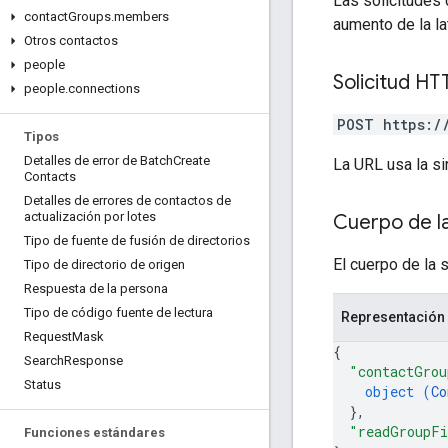
Las solicitudes 
contact
Groups
.
members
aumento de la lat
Otros contactos
people
Solicitud HT
people
.
connections
POST https:/
Tipos
Detalles de error de Batch
Create
La URL usa la si
Contacts
Detalles de errores de contactos de
actualización por lotes
Cuerpo de la
Tipo de fuente de fusión de directorios
El cuerpo de la s
Tipo de directorio de origen
Respuesta de la persona
Tipo de código fuente de lectura
Representación
Request
Mask
{
Search
Response
"contactGrou
Status
object (
Co
}
,
"readGroupFi
Funciones estándares