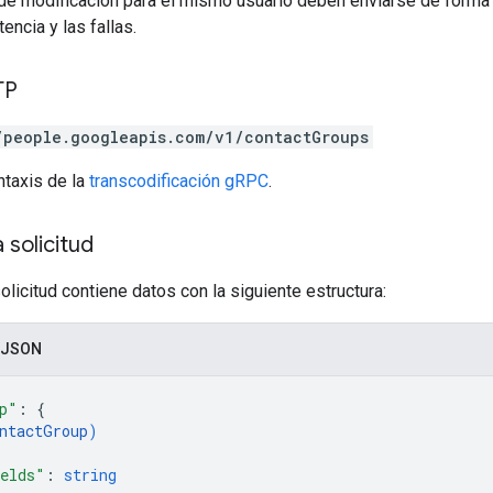
de modificación para el mismo usuario deben enviarse de forma s
encia y las fallas.
TP
/people.googleapis.com/v1/contactGroups
ntaxis de la
transcodificación gRPC
.
 solicitud
olicitud contiene datos con la siguiente estructura:
 JSON
p"
: 
{
ntactGroup
)
elds"
: 
string