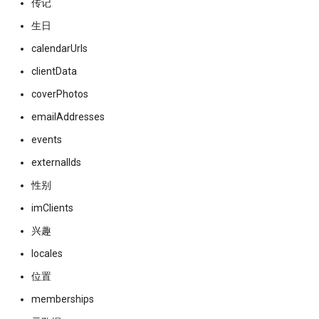
传记
生日
calendarUrls
clientData
coverPhotos
emailAddresses
events
externalIds
性别
imClients
兴趣
locales
位置
memberships