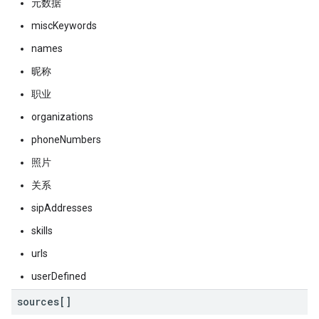
元数据
miscKeywords
names
昵称
职业
organizations
phoneNumbers
照片
关系
sipAddresses
skills
urls
userDefined
sources[]