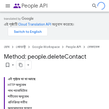
people
People API
এই পৃষ্ঠাটি
Cloud Translation API
অনুবাদ করেছে।
হোম
প্রোডাক্ট
Google Workspace
People API
রেফারেন্স
Method: people
.
delete
Contact
bookmark_border
এই পৃষ্ঠায় যা যা আছে
HTTP অনুরোধ
পাথ প্যারামিটার
শরীরের অনুরোধ
প্রতিক্রিয়া শরীর
অনুমোদনের সুযোগ