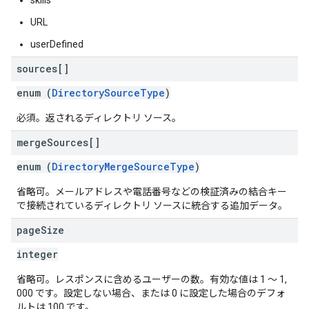
skills
URL
userDefined
sources[]
enum (
DirectorySourceType
)
必須。返されるディレクトリ ソース。
merge
Sources[]
enum (
DirectoryMergeSourceType
)
省略可。メールアドレスや電話番号などの検証済みの結合キー
で接続されているディレクトリ ソースに統合する追加データ。
page
Size
integer
省略可。レスポンスに含めるユーザーの数。有効な値は 1 ～ 1,
000 です。設定しない場合、または 0 に設定した場合のデフォ
ルトは 100 です。