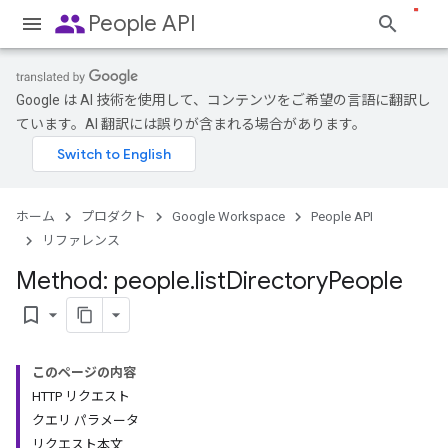
people
People API
Google は AI 技術を使用して、コンテンツをご希望の言語に翻訳し
ています。AI 翻訳には誤りが含まれる場合があります。
ホーム
プロダクト
Google Workspace
People API
リファレンス
Method: people
.
list
Directory
People
bookmark_border
このページの内容
HTTP リクエスト
クエリ パラメータ
リクエスト本文