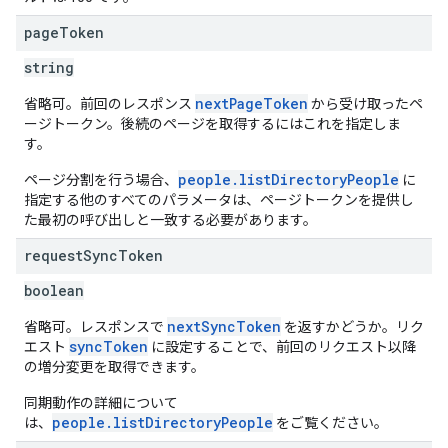
page
Token
string
nextPageToken
省略可。前回のレスポンス
から受け取ったペ
ージトークン。後続のページを取得するにはこれを指定しま
す。
people.listDirectoryPeople
ページ分割を行う場合、
に
指定する他のすべてのパラメータは、ページトークンを提供し
た最初の呼び出しと一致する必要があります。
request
Sync
Token
boolean
nextSyncToken
省略可。レスポンスで
を返すかどうか。リク
syncToken
エスト
に設定することで、前回のリクエスト以降
の増分変更を取得できます。
同期動作の詳細について
people.listDirectoryPeople
は、
をご覧ください。