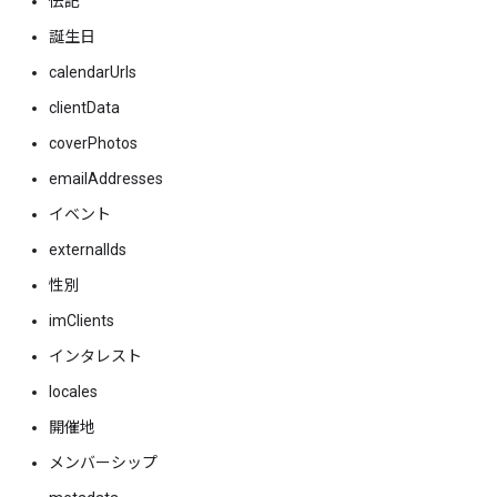
伝記
誕生日
calendarUrls
clientData
coverPhotos
emailAddresses
イベント
externalIds
性別
imClients
インタレスト
locales
開催地
メンバーシップ