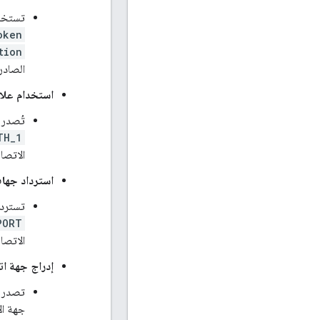
تستخدم
oken
tion
الصادرة ص
استخدام علامات
تُصدر 
TH_1
الاتصا
استرداد جهات
تسترد 
PORT
الاتصال المطلو
إدراج جهة ا
تصدر 
جهة ال