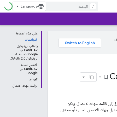
/
على هذه الصفحة
وقد
المواصفات
يتطلب بروتوكول
CardDAV من
Google استخدام
بروتوكول OAuth 2.0.
الاتصال بخادم
CardDAV من
Google
bookmark_border
الموارد
مزامنة جهات الاتصال
صال في حساب المستخدم على Google. تتميز معظم خدمات Google الوصول إلى قائمة جهات الاتصال. يمكن
شاء جهات اتصال جديدة، وتعديل جهات الاتصال الحالية أو حذفها،