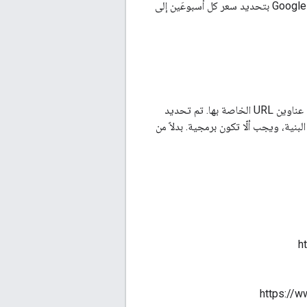
المسار المخزّن مؤقتًا لا يزال محدّثًا، ومحاولة تتميم عملية الربط مجددًا في حال تغيّر المسار. تنصح Google بتحديد سعر كل أسبوعَين إلى
يستخدم CardDAV مفاهيم REST. تعمل تطبيقات العميل على الموارد التي يتم تحديدها من خلال عناوين URL الخاصة بها. تم تحديد
يّر البنية، ويجب ألّا تكون برمجية. بدلاً من
h
https://w