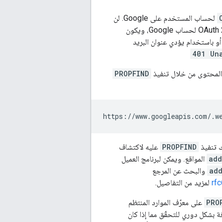
لحساب المستخدم على Google. لن
يمحو خادم CardDAV مصادقة أي طلب ما لم يصل عبر بروتوكول HTTPS باستخدام مصادقة OAuth 2.0 لحساب Google، ويكون
H باستخدام المصادقة الأساسية أو باستخدام يؤدي عنوان البريد
401 Un
PROPFIND
ك تنفيذ
PROPFIND
عليه لاكتشاف
add
المواقع. ويمكن لبرنامج العميل
ad
والبحث عن المرجع
rf
لمزيد من التفاصيل.
PRO
على معرّف الموارد المنتظم
عادة محاولة اكتشاف عناوين URI المعروفة بشكل دوري للتحقّق مما إذا كان