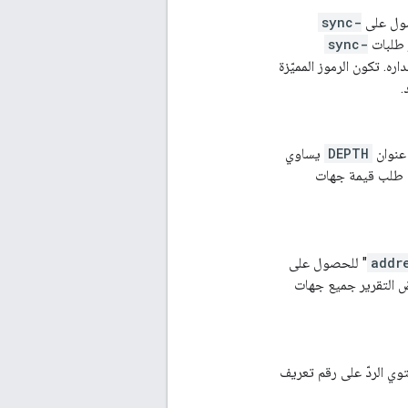
صول على
sync-
ر طلبات
sync-
ره. تكون الرموز المميّزة
.
 عنوان
DEPTH
يساوي
ل طلب قيمة جهات
addr
" للحصول على
URI) لجهة الاتصال، سيعرض التقرير جميع جهات
ل الجديدة في VCard 3.0. سيحتوي الردّ على رقم تعريف