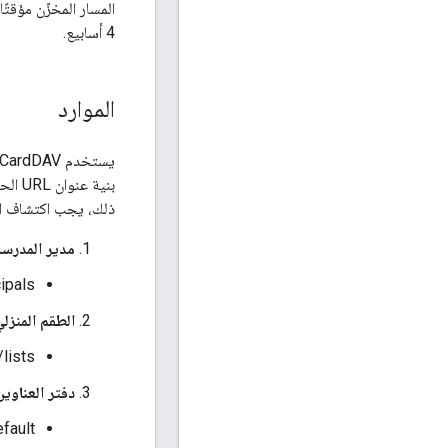
4 أسابيع.
الموارد
بنية 
ذلك، يجب اكتشاف الموار
مدير المدرسة
pals/
الطقم المنزلي
/lists
دفتر العناوين
efault