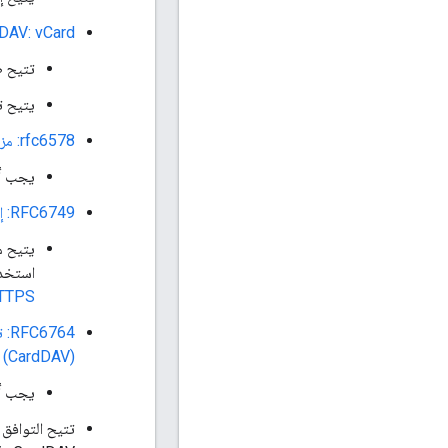
height6352: CardDAV: vCard إضافات إ
تتيح طري
يتيح ت
rfc6578: مزامنة المجموعة لخدمة WebDAV
يجب أن
RFC6749: إطار عمل التفويض OAuth 2.0
استخدا
TTPS
(CardDAV)
يجب أن يتم إعداد 
تتيح التوافق