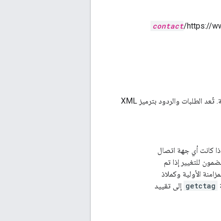
contact
https://w
في ما يلي وصف عام للعمليات المتوافقة. المطوّرون يجب أن يبحث عن التفاصيل في RFC ذي الصلة. تُعد الطلبات والردود بترميز XML
ذا كانت أي جهة اتصال
ضمون للتغيير إذا تم
امنة الأولية وكملاذ
ة
getctag
إلى تقييد