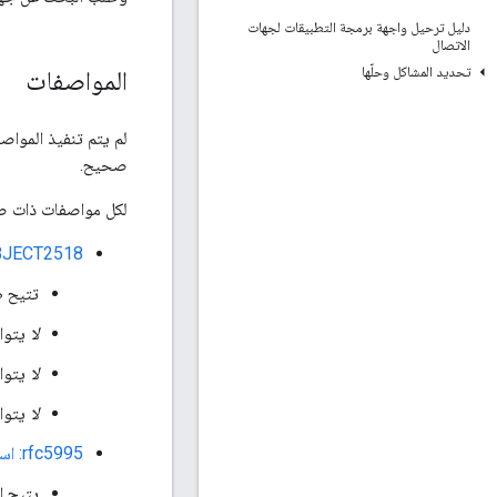
دليل ترحيل واجهة برمجة التطبيقات لجهات
الاتصال
تحديد المشاكل وحلّها
المواصفات
لم يتم تنفيذ المواصف
صحيح.
لكل مواصفات ذات صلة، يتم دعم CardDAV من
SUBJECT2518: إضافات HTTP للتأليف المو
تتيح طرق
لا
يتوافق م
لا
يتوافق مع خص
لا
يتوافق مع rfc3744
rfc5995: استخدام POST لإضافة أعضاء إلى مجموعات WebDAV
يتيح إ