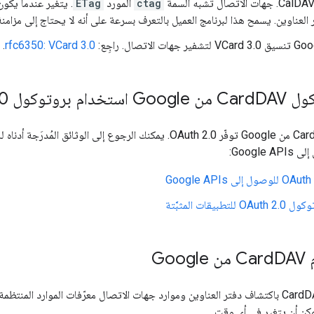
ctag
المورد
ETag
. يتغير عندما يكو
 العناوين. يسمح هذا لبرنامج العميل بالتعرف بسرعة على أنه لا يحتاج إلى مزامن
.
rfc6350: VCard 3.0
Card
DAV من Google استخدام بروتوكول OAuth 2
0
تتطلّب واجهة CardDAV من Google توفّر OAuth 2.0. يمكنك الرجوع إلى 
طبيقات المثبَّتة
C
DAV من Google