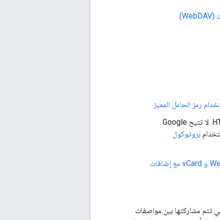
يتيح مصادقة برامج عملاء CardDAV باستخدام مصادقة بروتوكول HTTP OAuth 2.0. لا تتيح Google
ستخدام
بروتوكول
RFC6764: تحديد موقع الخدمات الخاصة بإضافات التقويم في إضافات WebDAV (CalDAV) و vCard مع إضافات
تي تتم مشاركتها بين مواصفات