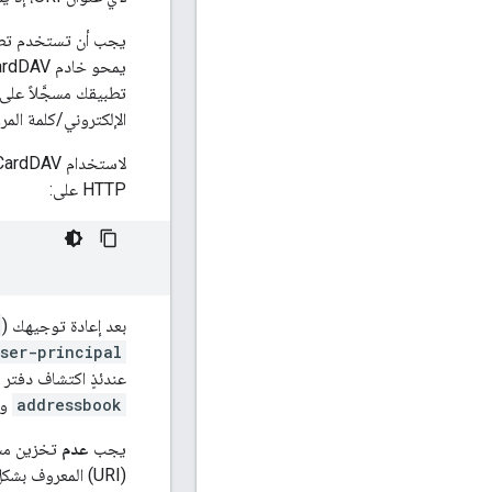
يجب أن تستخدم تطبيقات العميل بر
الإلكتروني/كلمة المرور التي لا ت
لاستخدام CardDAV، يجب أن يتصل برنامج العميل في البداية بموقعك الإلكتروني. مسار استكشاف المحتوى من خلال تنفيذ
HTTP على:
بعد إعادة توجيهك (
ser-principal
عندئذٍ اكتشاف دفتر 
addressbook
و
يجب
عدم
تخزين مسا
(URI) المعروف بشكل دائم (وفقًا