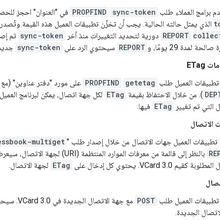
 برامج العملاء طلب
sync-token
PROPFIND
في "العنوان" احجز للح
t
الذي يمثل حالته الحالية. يجب أن تخزِّن تطبيقات العميل هذه القيمة وتُصد
collec
REPORT
دورية لتحديد التغييرات منذ آخر
sync-token
تم إصدا
الحة لمدة 29 يومًا، و
REPORT
سيحتوي الرد على
sync-token
جديد
 ETag
تطبيقات العميل طلب
getetag
PROPFIND
على مورد "دفتر عناوين" (مع
DEP
). من خلال الاحتفاظ بقيمة
ETag
لكل جهة اتصال، يمكن لبرنامج العمي
ل التي تم تغيير
ETag
فيها.
 الاتصال
تطبيقات العميل جهات الاتصال من خلال إصدار طلب "
essbook-multiget
RE
بالنظر إلى قائمة من معرفات الموارد المنتظمة (
بة كقيم VCard 3.0. يحتوي كل إدخال على
ETag
لجهة الاتصال.
تصال
تطبيقات العميل طلب
POST
مع جهة الاتصا
اتصال الجديدة.