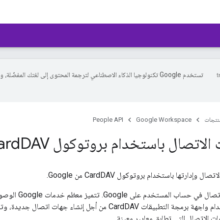
تستخدم Google تكنولوجيا الذكاء الاصطناعي لترجمة المحتوى إلى لغتك المفضّلة، 
منتجات
Google Workspace
People API
الاتصال باستخدام بروتوكول Card
DAV
إدارتها باستخدام بروتوكول CardDAV من Google.
يتم تخزين جهات الات
لتطبيق العميل استخدام واجهة برمجة التطبيقات CardDAV من أجل إن
 الاتصال التي تطابق معايير معينة.