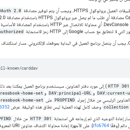
وتوكول HTTPS، ويجب أن يتم توفير مصادقة
OAuth 2.0
تطبيقك مسجَّلاً على DevConsole. أي محاولة للاتصال عبر TTP
تطابق مع حساب Google إلى HTTP رمز الاستجابة
authorized
HTTP 301
) إلى مورد دفتر العناوين، سيستخدم برنامج العميل يمكننا بعد ذل
DAV:current-u
و
DAV:principal-URL
و
ressbook-home-set
العناوين الرئيسي من خلال إجراء
PROPFIND
على
dressbook-home-set
collection
وصف كامل لهذه العملية ليس نطاق هذه الوثيقة. عرض
c6352
ر إعادة التوجيه الذي تم إرجاعه في استجابة
HTTP 301
من خلال
PFIND
rfc6764
). على الأجهزة إ