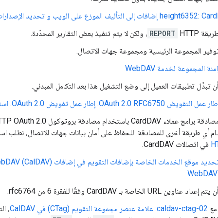
لى التأليف الموزع على الويب و تحديد الإصدارات (WebDAV)
قة HTTP
REPORT
، ولكن لا يتم تنفيذ بعض التقارير المحدّدة.
وفير المجموعة الرئيسية ومجموعة جهات الاتصال.
 تبدِّل تطبيقات العميل إلى وضع التشغيل هذا بعد التكامل المبدئي.
RFC6750: إطار عمل تفويض OAuth 2.0: استخدام رمز الحامل المميز
م أي طريقة أخرى للمصادقة. للحفاظ على أمان بيانات جهات الاتصال، نطلب ا
H
في اتصالات CardDAV.
WebDAV 
عناوين URL الخاصة بـ CardDAV وفقًا للفقرة 6 من rfc6764.
 مع
caldav-ctag-02: علامة عنصر مجموعة التقويم (CTag) في CalDAV
، ال