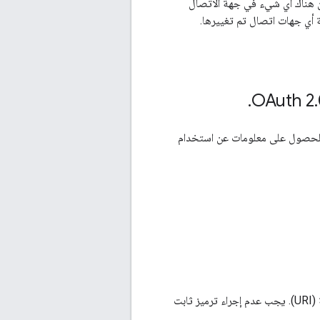
ن هناك أي شيء في جهة الاتصال
ة أي جهات اتصال تم تغييرها.
.
.
الوثائق المُدرَجة أدناه للحصول على معلومات عن استخدام
يسمح بروتوكول CardDAV باكتشاف دفتر العناوين وموارد جهات الاتصال معرّفات الموارد المنتظمة (URI). يجب عدم إجراء ترميز ثابت