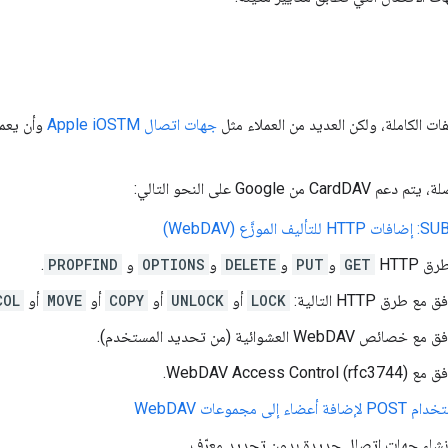
ات الكاملة، ولكن العديد من العملاء مثل
جهات اتصال Apple iOSTM
 Google على النحو التالي:
زَّع (WebDAV)
 HTTP
GET
و
PUT
و
DELETE
و
OPTIONS
و
PROPFIND
.
ع طرق HTTP التالية:
LOCK
أو
UNLOCK
أو
COPY
أو
MOVE
أو
COL
ائص WebDAV العشوائية (من تحديد المستخدم).
WebDAV Access Control ().
نشاء جهات اتصال جديدة بدون تحديد معرّف.