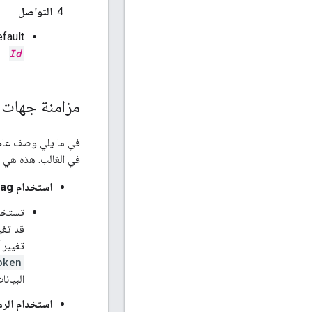
التواصل
fault/
Id
مزامنة جهات 
في الغالب. هذه هي ا
استخدام CTag
تستخدم
قد تغي
تغيير 
oken
البيانا
استخدام الرمز