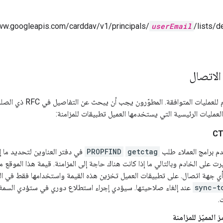
ww.googleapis.com/carddav/v1/principals/
userEmail
/lists/de
الاتصال
لعمليات الرئيسية التي يستخدمها العميل تطبيقات للمزامنة:
 برامج العملاء طلب
getctag
PROPFIND
في دفتر العناوين لتحديد ما إ
رت على الخادم وبالتالي ما إذا كانت هناك حاجة إلى المزامنة. قيمة هذا الموقع م
أي جهة اتصال. على تطبيقات العميل تخزين هذه القيمة واستخدامها فقط في المز
sync-t
عند إلغاء صلاحيتها. سيؤدي إجراء استطلاع دوري في ستؤدي السم
ت.
 المميّز للمزامنة