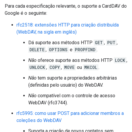
Para cada especificação relevante, o suporte a CardDAV do
Google é o seguinte:
rfc2518: extensões HTTP para criação distribuída
(WebDAV, na sigla em inglês)
Dá suporte aos métodos HTTP
GET
,
PUT
,
DELETE
,
OPTIONS
e
PROPFIND
.
Não
oferece suporte aos métodos HTTP
LOCK
,
UNLOCK
,
COPY
,
MOVE
ou
MKCOL
.
Não
tem suporte a propriedades arbitrárias
(definidas pelo usuário) do WebDAV.
Não
compatível com o controle de acesso
WebDAV (rfc3744).
rfc5995: como usar POST para adicionar membros a
coleções do WebDAV
Suporta a criação de novos contatos sem