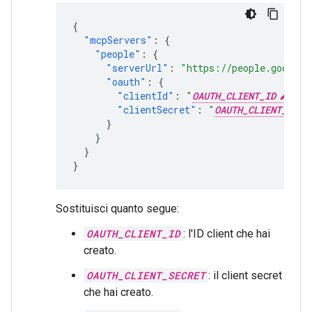
{
"mcpServers"
:
{
"people"
:
{
"serverUrl"
:
"https://people.googlea
"oauth"
:
{
"clientId"
:
"
OAUTH_CLIENT_ID
"
,
"clientSecret"
:
"
OAUTH_CLIENT_SECR
}
}
}
}
Sostituisci quanto segue:
OAUTH_CLIENT_ID
: l'ID client che hai
creato.
OAUTH_CLIENT_SECRET
: il client secret
che hai creato.