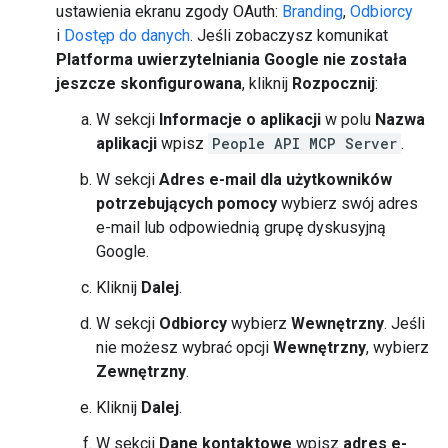
ustawienia ekranu zgody OAuth:
Branding
,
Odbiorcy
i
Dostęp do danych
. Jeśli zobaczysz komunikat
Platforma uwierzytelniania Google nie została
jeszcze skonfigurowana
, kliknij
Rozpocznij
:
W sekcji
Informacje o aplikacji
w polu
Nazwa
aplikacji
wpisz
People API MCP Server
.
W sekcji
Adres e-mail dla użytkowników
potrzebujących pomocy
wybierz swój adres
e-mail lub odpowiednią grupę dyskusyjną
Google.
Kliknij
Dalej
.
W sekcji
Odbiorcy
wybierz
Wewnętrzny
. Jeśli
nie możesz wybrać opcji
Wewnętrzny
, wybierz
Zewnętrzny
.
Kliknij
Dalej
.
W sekcji
Dane kontaktowe
wpisz
adres e-