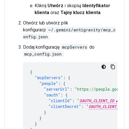
Kliknij
Utwórz
i skopiuj
Identyfikator
klienta
oraz
Tajny klucz klienta
.
Otwórz lub utwórz plik
konfiguracji
~/.gemini/antigravity/mcp_c
onfig.json
.
Dodaj konfigurację
mcpServers
do
mcp_config.json
:
{
"mcpServers"
:
{
"people"
:
{
"serverUrl"
:
"https://people.googlea
"oauth"
:
{
"clientId"
:
"
OAUTH_CLIENT_ID
"
,
"clientSecret"
:
"
OAUTH_CLIENT_SECR
}
}
}