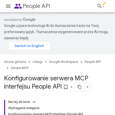
people
People API
Google używa technologii AI do tłumaczenia treści na Twój
preferowany język. Tłumaczenia wygenerowane przez AI mogą
zawierać błędy.
Strona główna
Usługi
Google Workspace
People API
Serwer MCP
Konfigurowanie serwera MCP
interfejsu People API
bookmark_border
Na tej stronie
Wymagania wstępne
Konfigurowanie serwera MCP interfejsu People API