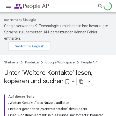
people
People API
Google verwendet KI-Technologie, um Inhalte in Ihre bevorzugte
Sprache zu übersetzen. KI-Übersetzungen können Fehler
enthalten.
Startseite
Produkte
Google Workspace
People API
Unter "Weitere Kontakte" lesen
,
kopieren und suchen
bookmark_border
Auf dieser Seite
„Weitere Kontakte“ des Nutzers auflisten
Liste der geänderten „Weitere Kontakte“ des Nutzers
Einen „Sonstigen Kontakt“ in die Gruppe „myContacts“ kopieren