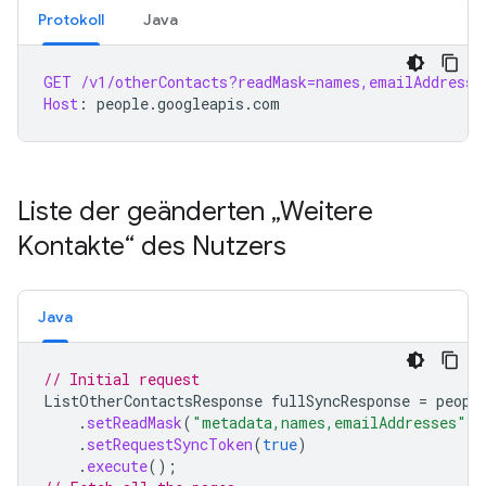
Protokoll
Java
GET
/v1/otherContacts?readMask=names,emailAddresse
Host
:
people.googleapis.com
Liste der geänderten „Weitere
Kontakte“ des Nutzers
Java
// Initial request
ListOtherContactsResponse
fullSyncResponse
=
peopl
.
setReadMask
(
"metadata,names,emailAddresses"
)
.
setRequestSyncToken
(
true
)
.
execute
();