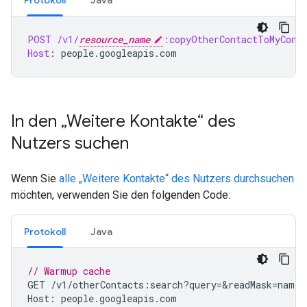
Protokoll
Java
POST
/v1/
resource_name
:copyOtherContactToMyCont
Host
:
people.googleapis.com
In den „Weitere Kontakte“ des
Nutzers suchen
Wenn Sie
alle „Weitere Kontakte“ des Nutzers durchsuchen
möchten, verwenden Sie den folgenden Code:
Protokoll
Java
// Warmup cache
GET
/
v1
/
otherContacts
:
search
?
query
=
&
readMask
=
names
Host
:
people
.
googleapis
.
com