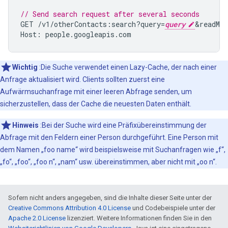
// Send search request after several seconds
GET
/
v1
/
otherContacts
:
search
?
query
=
query
&readMas
Host
:
people
.
googleapis
.
com
Wichtig
:Die Suche verwendet einen Lazy-Cache, der nach einer
Anfrage aktualisiert wird. Clients sollten zuerst eine
Aufwärmsuchanfrage mit einer leeren Abfrage senden, um
sicherzustellen, dass der Cache die neuesten Daten enthält.
Hinweis
:Bei der Suche wird eine Präfixübereinstimmung der
Abfrage mit den Feldern einer Person durchgeführt. Eine Person mit
dem Namen „foo name“ wird beispielsweise mit Suchanfragen wie „f“,
„fo“, „foo“, „foo n“, „nam“ usw. übereinstimmen, aber nicht mit „oo n“.
Sofern nicht anders angegeben, sind die Inhalte dieser Seite unter der
Creative Commons Attribution 4.0 License
und Codebeispiele unter der
Apache 2.0 License
lizenziert. Weitere Informationen finden Sie in den