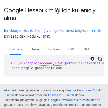
Google Hesabı kimliği için kullanıcıyı
alma
Bir Google Hesabı kimliğiyle ilgili kullanıcı bilgilerini almak
için aşağıdaki kodu kullanın:
Protokol
Java
Python
PHP
.NET
GET
/v1/people/
account_id
?personFields=names,ema
Host
:
people.googleapis.com
Aksi belirtilmediği sürece bu sayfanın içeriği
Creative Commons Atıf 4.0
Lisansı
altında ve kod örnekleri
Apache 2.0 Lisansı
altında
lisanslanmıştır. Ayrıntılı bilgi için
Google Developers Site Politikaları
'na
göz atın. Java, Oracle ve/veya satış ortaklarının tescilli ticari markasıdır.