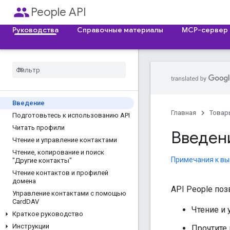
people
People API
Руководства
Справочные материалы
MCP-сервер
Введение
Главная
Товар
Подготовьтесь к использованию API
Читать профили
Введен
Чтение и управление контактами
Чтение
,
копирование и поиск
Примечания к вы
"Другие контакты"
Чтение контактов и профилей
домена
API People поз
Управление контактами с помощью
Card
DAV
Чтение и
Краткое руководство
Инструкции
Прочтите 