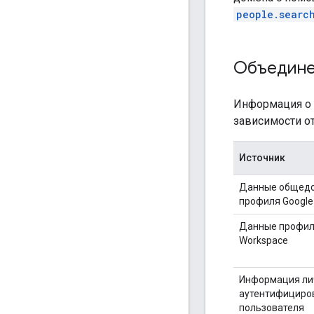
people.searc
Объедине
Информация о 
зависимости о
Источник
Данные общедо
профиля Google
Данные профил
Workspace
Информация ли
аутентифициро
пользователя