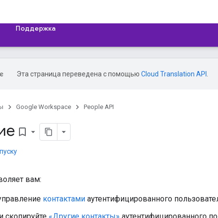
Поддержка
Эта страница переведена с помощью
Cloud Translation API
.
ы
Google Workspace
People API
ие
bookmark_border
пуску
воляет вам:
 управление
контактами
аутентифицированного пользовател
и скопируйте
«Другие контакты»
аутентифицированного по