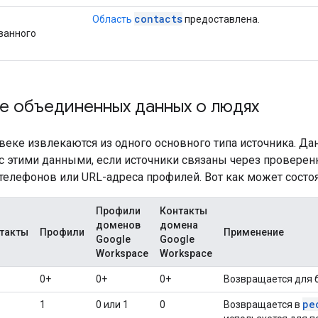
contacts
Область
предоставлена.
ванного
е объединенных данных о людях
веке извлекаются из одного основного типа источника. Да
с этими данными, если источники связаны через проверен
телефонов или URL-адреса профилей. Вот как может состоя
Профили
Контакты
доменов
домена
такты
Профили
Применение
Google
Google
Workspace
Workspace
0+
0+
0+
Возвращается для 
pe
1
0 или 1
0
Возвращается в