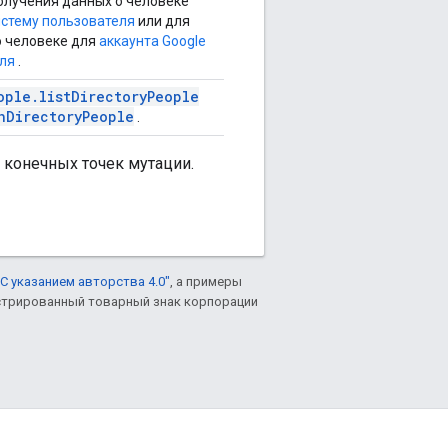
олучения данных о человеке
истему пользователя
или для
о человеке для
аккаунта Google
еля
.
ople.listDirectoryPeople
hDirectoryPeople
.
 конечных точек мутации.
С указанием авторства 4.0"
, а примеры
гистрированный товарный знак корпорации