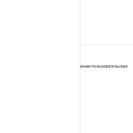
Условия
Службы Google API: политика в отношении пользовательских
данных