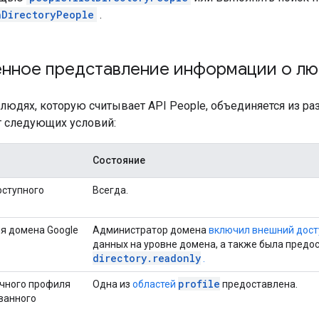
hDirectoryPeople
.
нное представление информации о лю
людях, которую считывает API People, объединяется из ра
т следующих условий:
Состояние
ступного
Всегда.
я домена Google
Администратор домена
включил внешний дост
данных на уровне домена, а также была предо
directory.readonly
.
profile
чного профиля
Одна из
областей
предоставлена.
ванного