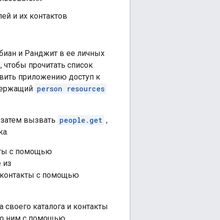
ей и их контактов
биан и Ранджит в ее личных
, чтобы прочитать список
авить приложению доступ к
одержащий
person resources
 затем вызвать
people.get
,
ка.
кты с помощью
 из
 контакты с помощью
 своего каталога и контакты
по ним с помощью