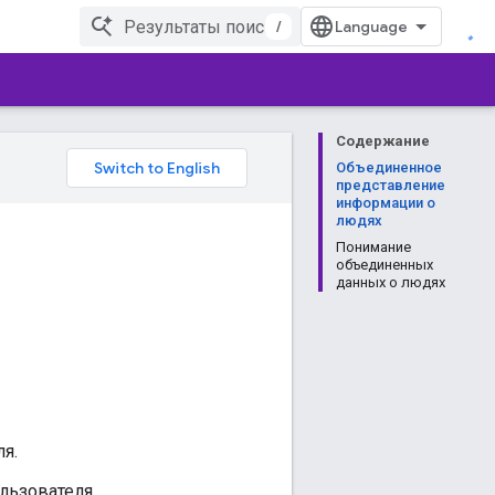
/
Содержание
Объединенное
представление
информации о
людях
Понимание
объединенных
данных о людях
я.
льзователя.