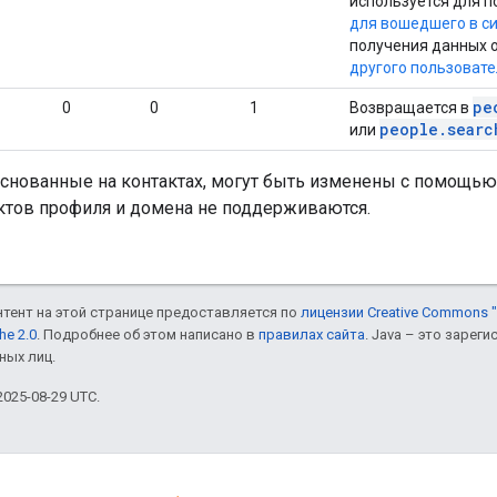
используется для п
для вошедшего в с
получения данных 
другого пользоват
pe
0
0
1
Возвращается в
people.searc
или
основанные на контактах, могут быть изменены с помощью
ктов профиля и домена не поддерживаются.
онтент на этой странице предоставляется по
лицензии Creative Commons "
he 2.0
. Подробнее об этом написано в
правилах сайта
. Java – это заре
ных лиц.
025-08-29 UTC.