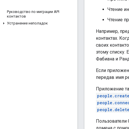
Чтение и
Руководство по миграции API
контактов
Чтение п
Устранение неполадок
Например, пре
контактах. Ко
своих контакт
этому списку.
Фабиана и Ран
Если приложен
передав имя р
Приложение та
people.creat
people.conne
people.delet
Пользователи 
домена с пом