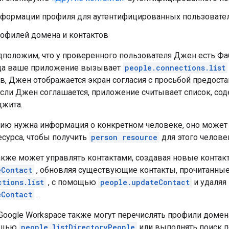
нформации профиля для аутентифицированных пользовател
рофилей домена и контактов
дположим, что у проверенного пользователя Джен есть Фа
гда ваше приложение вызывает
people.connections.list
ов, Джен отображается экран согласия с просьбой предост
 Если Джен соглашается, приложение считывает список, с
джита.
ию нужна информация о конкретном человеке, оно может
есурса, чтобы получить
person resource
для этого челове
кже может управлять контактами, создавая новые конта
eContact
, обновляя существующие контакты, прочитанные
ctions.list
, с помощью
people.updateContact
и удаляя
eContact
.
Google Workspace также могут перечислять профили домена
ощью
people.listDirectoryPeople
или выполнять поиск 