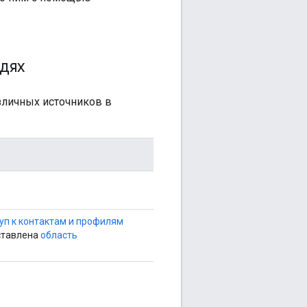
дях
зличных источников в
уп к контактам и профилям
ставлена
​​область