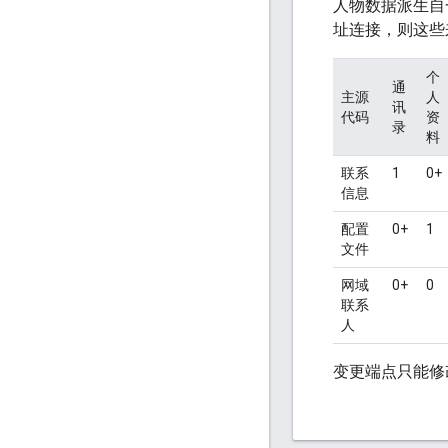
人物数据派生自
址连接，则这些
个
通
主源
人
讯
代码
资
录
料
联系
1
0+
信息
配置
0+
1
文件
网域
0+
0
联系
人
变更端点只能修