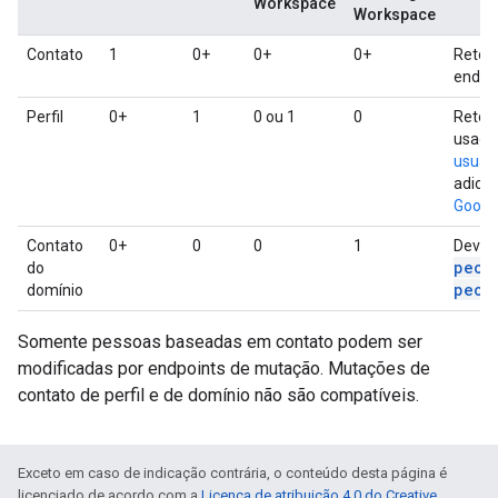
Workspace
Workspace
Contato
1
0+
0+
0+
Retor
endpo
Perfil
0+
1
0 ou 1
0
Retor
usado 
usuári
adici
Google
Contato
0+
0
0
1
Devol
peop
do
peop
domínio
Somente pessoas baseadas em contato podem ser
modificadas por endpoints de mutação. Mutações de
contato de perfil e de domínio não são compatíveis.
Exceto em caso de indicação contrária, o conteúdo desta página é
licenciado de acordo com a
Licença de atribuição 4.0 do Creative