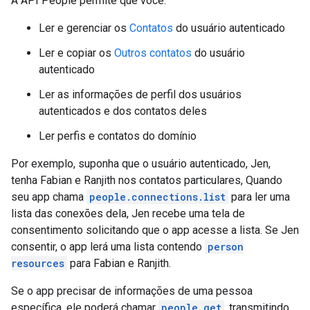
A API People permite que você:
Ler e gerenciar os
Contatos
do usuário autenticado
Ler e copiar os
Outros contatos
do usuário
autenticado
Ler as informações de perfil dos usuários
autenticados e dos contatos deles
Ler perfis e contatos do domínio
Por exemplo, suponha que o usuário autenticado, Jen,
tenha Fabian e Ranjith nos contatos particulares, Quando
seu app chama
people.connections.list
para ler uma
lista das conexões dela, Jen recebe uma tela de
consentimento solicitando que o app acesse a lista. Se Jen
consentir, o app lerá uma lista contendo
person
resources
para Fabian e Ranjith.
Se o app precisar de informações de uma pessoa
específica, ele poderá chamar
people.get
, transmitindo