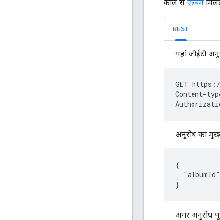
कॉल से
एल्बम
मिलता
REST
यहां जीईटी अनु
GET https:/
Content-typ
Authorizati
अनुरोध का मुख्
{

  "albumId
}
अगर अनुरोध पूर