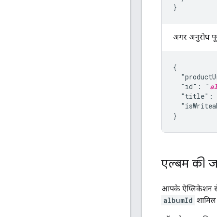
}
अगर अनुरोध पूर
{

  "productU
  "id": "
a
  "title":
  "isWritea
}
एल्बम की ज
आपके ऐप्लिकेशन से
albumId
शामिल 