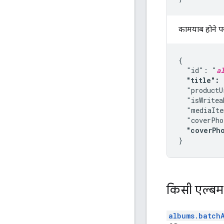
कामयाब होने प
{

  "id": "
a
"title": 
  "productU
  "isWritea
  "mediaIte
  "coverPho
"coverPh
}
किसी एल्बम 
albums.batch