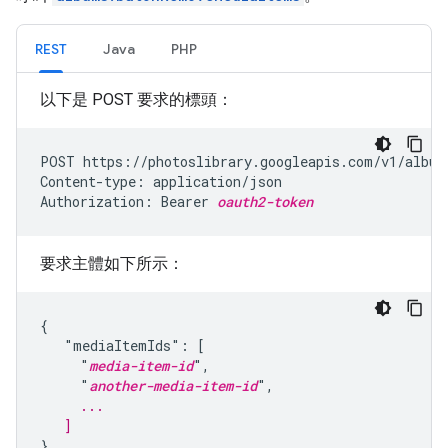
REST
Java
PHP
以下是 POST 要求的標頭：
POST https://photoslibrary.googleapis.com/v1/album
Content-type: application/json

Authorization: Bearer 
oauth2-token
要求主體如下所示：
{

   "mediaItemIds": [

     "
media-item-id
",

     "
another-media-item-id
     ...
   ]
}