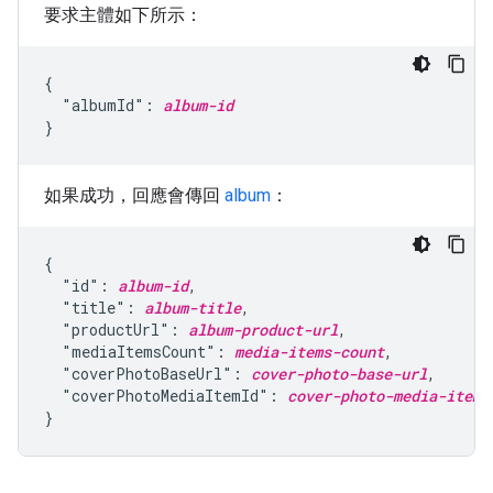
要求主體如下所示：
{

  "albumId": 
album-id
}
如果成功，回應會傳回
album
：
{

  "id": 
album-id
,

  "title": 
album-title
,

  "productUrl": 
album-product-url
,

  "mediaItemsCount": 
media-items-count
,

  "coverPhotoBaseUrl": 
cover-photo-base-url
,

  "coverPhotoMediaItemId": 
cover-photo-media-item-
}