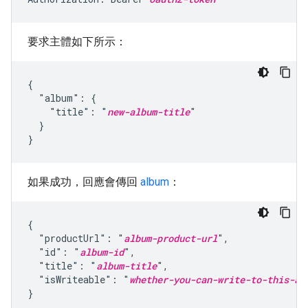
要求主體如下所示：
{

  "album": {

    "title": "
new-album-title
"

  }

}
如果成功，回應會傳回
album
：
{

  "productUrl": "
album-product-url
",

  "id": "
album-id
",

  "title": "
album-title
",

  "isWriteable": "
whether-you-can-write-to-this-al
}