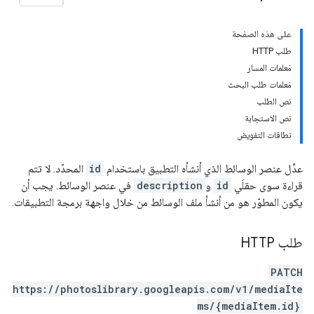
على هذه الصفحة
طلب HTTP
مَعلمات المسار
مَعلمات طلب البحث
نص الطلب
نص الاستجابة
نطاقات التفويض
عدِّل عنصر الوسائط الذي أنشأه التطبيق باستخدام
id
المحدّد. لا تتم
قراءة سوى حقلَي
id
و
description
في عنصر الوسائط. يجب أن
يكون المطوّر هو من أنشأ ملف الوسائط من خلال واجهة برمجة التطبيقات.
طلب HTTP
PATCH
https://photoslibrary.googleapis.com/v1/mediaIte
ms/{mediaItem.id}