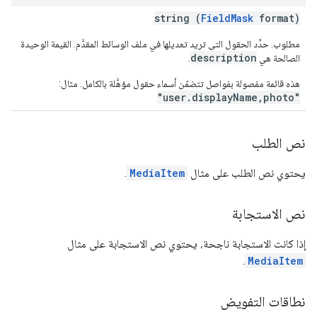
string (
FieldMask
format)
مطلوب. حدِّد الحقول التي تريد تعديلها في ملف الوسائط المقدَّم. القيمة الوحيدة
description
الصالحة هي
.
هذه قائمة مفصولة بفواصل تتضمّن أسماء حقول مؤهَّلة بالكامل. مثال:
"user.displayName,photo"
نص الطلب
يحتوي نص الطلب على مثال
MediaItem
.
نص الاستجابة
إذا كانت الاستجابة ناجحة، يحتوي نص الاستجابة على مثال
.
MediaItem
نطاقات التفويض