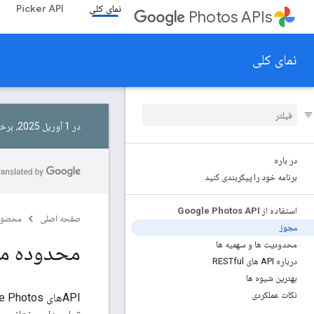
نمای کلی
Picker API
Photos APIs
نمای کلی
در 1 آوریل 2025، برخی از محدوده‌ها در کتابخانه API حذف شدند.
در باره
برنامه خود را پیکربندی کنید
استفاده از Google Photos API
صفحه اصلی
محصول
مجوز
محدوده م
محدودیت ها و سهمیه ها
درباره API های RESTful
بهترین شیوه ها
نکات عملکردی