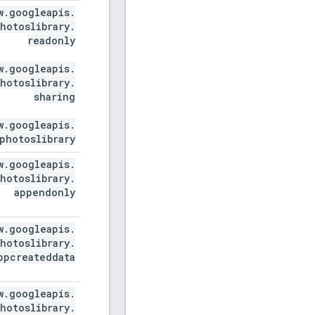
w
.
googleapis
.
hotoslibrary
.
readonly
w
.
googleapis
.
hotoslibrary
.
sharing
w
.
googleapis
.
photoslibrary
w
.
googleapis
.
hotoslibrary
.
appendonly
w
.
googleapis
.
hotoslibrary
.
ppcreateddata
w
.
googleapis
.
hotoslibrary
.