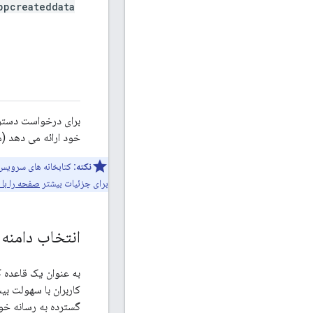
ppcreateddata
خود ارائه می دهد (م
نکته:
برای جزئیات بیشتر
صفحه را با ک
انتخاب دامنه 
به عنوان یک قاعده ک
کاربران با سهولت ب
گسترده به رسانه خود 