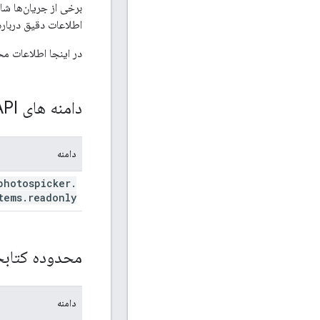
برخی از جریان‌ها شا
اطلاعات دقیق درباره 
در اینجا اطلاعات محدوده OAuth 2.0 برای APIهای Photos
دامنه های Picker API
دامنه
photospicker
.
tems
.
readonly
محدوده کتابخانه
دامنه