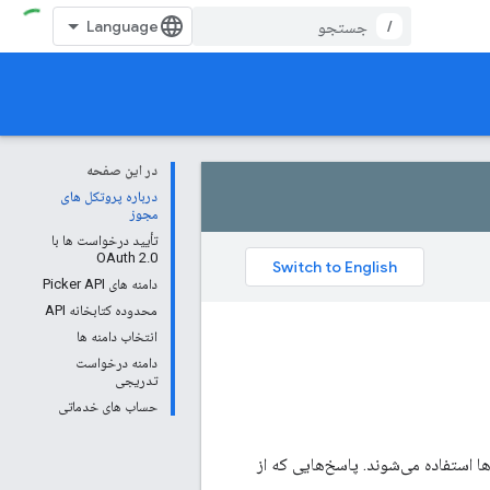
/
در این صفحه
درباره پروتکل های
مجوز
تأیید درخواست ها با
OAuth 2.0
دامنه های Picker API
محدوده کتابخانه API
انتخاب دامنه ها
دامنه درخواست
تدریجی
حساب های خدماتی
آلبوم‌ها استفاده می‌شوند. پاسخ‌هایی که از