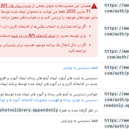
https:
/
/
ww
هشدار:
این محدوده‌ها به عنوان بخشی از
به‌روزرسانی‌های Google Photos API
com
/
auth
/
p
31 مارس 2025، فقط می توانید به محتوای ایجاد شده ت
سایر حوزه‌های موجود را بررسی کنید و درخواست‌های مجوز برنامه خو
اگر برنامه شما نیاز به انتخاب عکس‌ها از کتابخانه کاربر دارد، ا
https:
/
/
ww
com
/
auth
/
p
برای توسعه جدید،
از اسناد کتابخانه API به روز شده
استفاده 
اگر در حال انتقال یک برنامه موجود هستید، برای پشتیبانی ب
مراجعه کنید.
https:
/
/
ww
com
/
auth
/
https:
/
/
ww
فقط دسترسی به نوشتن
com
/
auth
/
p
دسترسی به بایت های آپلود، ایجاد آیتم های رسانه، ایجاد آلبوم، و ا
جدید در کتابخانه کاربر و در آلبوم های ایجاد شده توسط برنامه ایجاد
https:
/
/
ww
خواندن دسترسی به آیتم های رسانه و آلبوم های ایجاد شده توسط توس
com
/
auth
/
p
دسترسی به موارد رسانه
و
فهرست محتویات کتابخانه، آلبوم ها و موار
readonly
.
a
photoslibrary.appendonly
در نظر گرفته شده به همراه
https:
/
/
ww
فقط دسترسی به ویرایش
com
/
auth
/
p