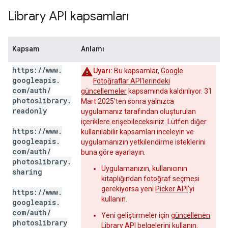
Library API kapsamları
Kapsam
Anlamı
https:
/
/
www
.
Uyarı:
Bu kapsamlar,
Google
googleapis
.
Fotoğraflar API'lerindeki
com
/
auth
/
güncellemeler
kapsamında kaldırılıyor. 31
photoslibrary
.
Mart 2025'ten sonra yalnızca
readonly
uygulamanız tarafından oluşturulan
içeriklere erişebileceksiniz. Lütfen diğer
https:
/
/
www
.
kullanılabilir kapsamları inceleyin ve
googleapis
.
uygulamanızın yetkilendirme isteklerini
com
/
auth
/
buna göre ayarlayın.
photoslibrary
.
Uygulamanızın, kullanıcının
sharing
kitaplığından fotoğraf seçmesi
gerekiyorsa yeni
Picker API
'yi
https:
/
/
www
.
kullanın.
googleapis
.
com
/
auth
/
Yeni geliştirmeler için
güncellenen
photoslibrary
Library API belgelerini
kullanın.