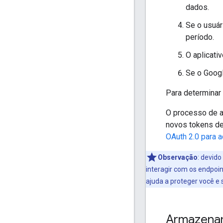
dados.
Se o usuár
período.
O aplicati
Se o Googl
Para determinar
O processo de al
novos tokens de
OAuth 2.0 para 
Observação
:
devido 
interagir com os endpoi
ajuda a proteger você e
Armazena