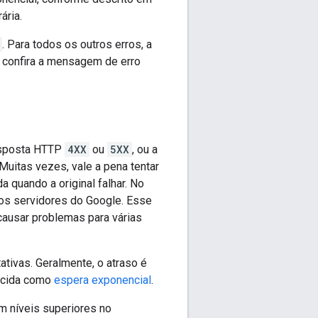
ária.
. Para todos os outros erros, a
 e confira a mensagem de erro
resposta HTTP
4XX
ou
5XX
, ou a
Muitas vezes, vale a pena tentar
quando a original falhar. No
a os servidores do Google. Esse
causar problemas para várias
tivas. Geralmente, o atraso é
hecida como
espera exponencial
.
m níveis superiores no