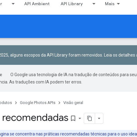
er
API Ambient
API Library
Mais
 2025, alguns escopos da API Library foram removidos.
Leia os detalhes 
O Google usa tecnologia de IA na tradução de conteúdos para seu
ncia. As traduções com IA podem ter erros.
odutos
Google Photos APIs
Visão geral
s recomendadas
bookmark_border
gina se concentra nas práticas recomendadas técnicas para o uso idea