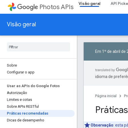
Visão geral
API Pick
Photos APIs
Visão geral
Em 1º de abril de
Sobre
Configurar o app
idioma de preferê
Usar as APIs do Google Fotos
Autorização
Página inicial
Pr
Limites e cotas
Prática
Sobre APIs RESTful
Práticas recomendadas
Dicas de desempenho
Observação
:
esta pá