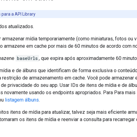
para a API Library
os atualizados.
r armazenar mídia temporariamente (como miniaturas, fotos ou 
 armazene em cache por mais de 60 minutos de acordo com nos
mazene
baseUrls
, que expira após aproximadamente 60 minuto
mídia e de álbuns que identificam de forma exclusiva o conteúdo
a restrição de armazenamento em cache. Você pode armazenar e
ca de privacidade do seu app. Usar IDs de itens de mídia e de ál
s novamente usando os endpoints apropriados. Para Para mais
ou
listagem álbuns
.
itos itens de mídia para atualizar, talvez seja mais eficiente a
ornaram os itens de mídia e reenviar a consulta para recarregar