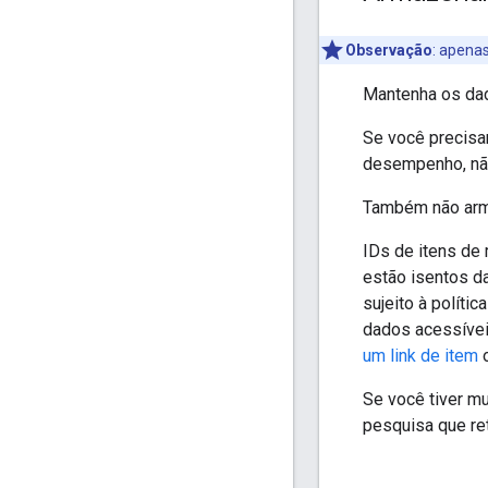
Observação
:
apenas 
Mantenha os dad
Se você precisa
desempenho, não
Também não ar
IDs de itens de 
estão isentos d
sujeito à políti
dados acessívei
um link de item
Se você tiver mu
pesquisa que ret