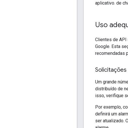
aplicativo. de c
Uso adequ
Clientes de API
Google. Esta se
recomendadas po
Solicitações
Um grande númer
distribuído de n
isso, verifique 
Por exemplo, con
definirá um alar
ser atualizado.
alarme.