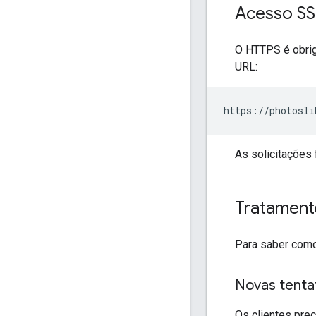
Acesso SS
O HTTPS é obrig
URL:
https://photosli
As solicitações 
Tratament
Para saber como
Novas tentat
Os clientes pre