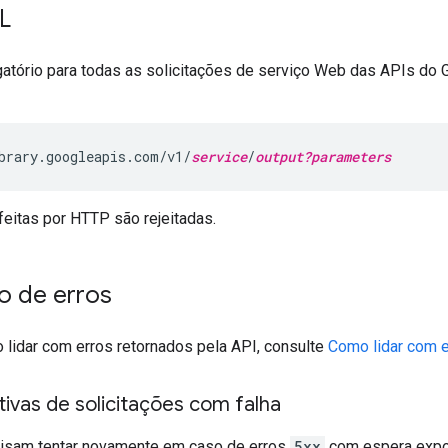
L
atório para todas as solicitações de serviço Web das APIs do 
brary.googleapis.com/v1/
service
/
output?parameters
feitas por HTTP são rejeitadas.
o de erros
 lidar com erros retornados pela API, consulte
Como lidar com e
ivas de solicitações com falha
cisam tentar novamente em caso de erros
5xx
com espera expon