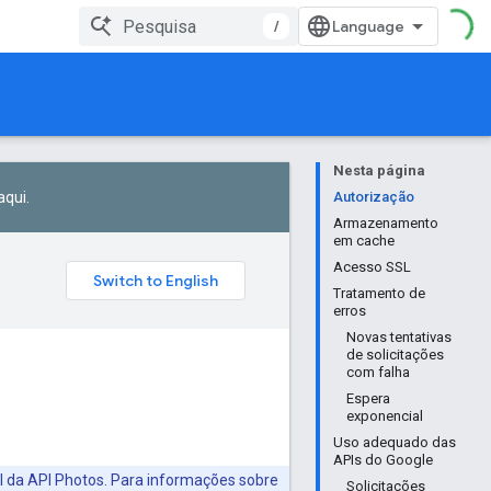
/
Nesta página
aqui
.
Autorização
Armazenamento
em cache
Acesso SSL
Tratamento de
erros
Novas tentativas
de solicitações
com falha
Espera
exponencial
Uso adequado das
APIs do Google
l da API Photos. Para informações sobre
Solicitações