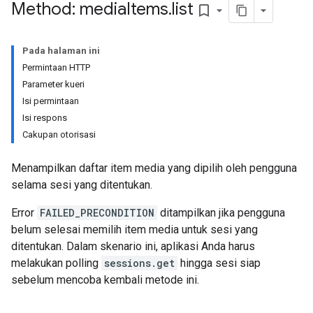
Method: media
Items
.
list
bookmark_border
Pada halaman ini
Permintaan HTTP
Parameter kueri
Isi permintaan
Isi respons
Cakupan otorisasi
Menampilkan daftar item media yang dipilih oleh pengguna
selama sesi yang ditentukan.
Error
FAILED_PRECONDITION
ditampilkan jika pengguna
belum selesai memilih item media untuk sesi yang
ditentukan. Dalam skenario ini, aplikasi Anda harus
melakukan polling
sessions.get
hingga sesi siap
sebelum mencoba kembali metode ini.