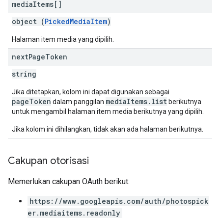
media
Items[]
object (
PickedMediaItem
)
Halaman item media yang dipilih.
next
Page
Token
string
Jika ditetapkan, kolom ini dapat digunakan sebagai
pageToken
mediaItems.list
dalam panggilan
berikutnya
untuk mengambil halaman item media berikutnya yang dipilih.
Jika kolom ini dihilangkan, tidak akan ada halaman berikutnya.
Cakupan otorisasi
Memerlukan cakupan OAuth berikut:
https://www.googleapis.com/auth/photospick
er.mediaitems.readonly