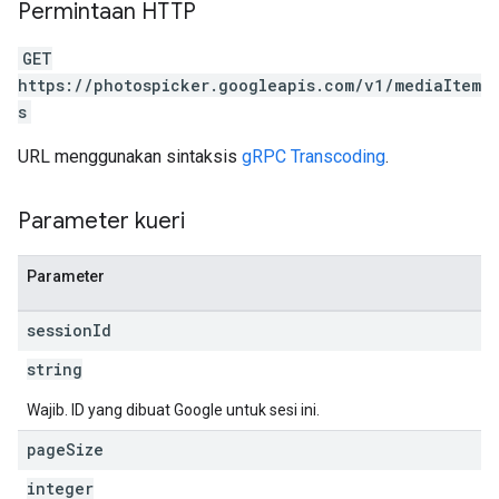
Permintaan HTTP
GET
https://photospicker.googleapis.com/v1/mediaItem
s
URL menggunakan sintaksis
gRPC Transcoding
.
Parameter kueri
Parameter
session
Id
string
Wajib. ID yang dibuat Google untuk sesi ini.
page
Size
integer