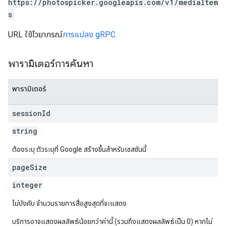
https://photospicker.googleapis.com/v1/mediaItem
s
URL ใช้ไวยากรณ์
การแปลง gRPC
พารามิเตอร์การค้นหา
พารามิเตอร์
session
Id
string
ต้องระบุ ตัวระบุที่ Google สร้างขึ้นสำหรับเซสชันนี้
page
Size
integer
ไม่บังคับ จำนวนรายการสื่อสูงสุดที่จะแสดง
บริการอาจแสดงผลลัพธ์น้อยกว่าค่านี้ (รวมถึงแสดงผลลัพธ์เป็น 0) หากไม่