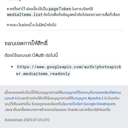
pageToken
หากตั้งค่าไว้ ช่องนี้จะใช้เป็น
ในการเรียกใช้
mediaItems.list
ถัดไปเพื่อดึงข้อมูลหน้าถัดไปของรายการสื่อที่เลือก
หากละเว้นช่องนี้ จะไม่มีหน้าถัดไป
ขอบเขตการให้สิทธิ์
ต้องใช้ขอบเขต OAuth ต่อไปนี้
https://www.googleapis.com/auth/photospick
er.mediaitems.readonly
เนื้อหาของหน้าเว็บนี้ได้รับอนุญาตภายใต้
ใบอนุญาตที่ต้องระบุที่มาของครีเอทีฟคอม
มอนส์ 4.0
และตัวอย่างโค้ดได้รับอนุญาตภายใต้
ใบอนุญาต Apache 2.0
เว้นแต่จะ
ระบุไว้เป็นอย่างอื่น โปรดดูรายละเอียดที่
นโยบายเว็บไซต์ Google Developers
Java เป็นเครื่องหมายการค้าจดทะเบียนของ Oracle และ/หรือบริษัทในเครือ
อัปเดตล่าสุด 2025-07-25 UTC