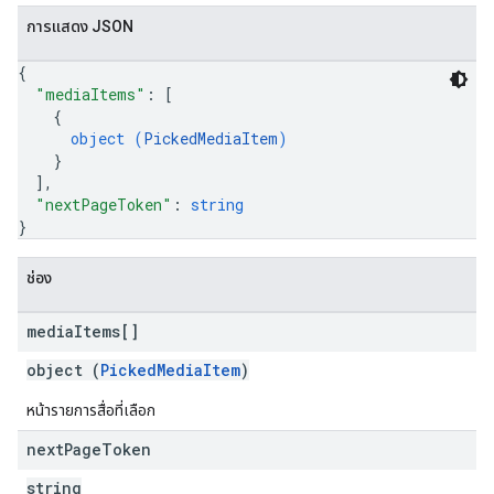
การแสดง JSON
{
"mediaItems"
: 
[
{
object (
PickedMediaItem
)
}
]
,
"nextPageToken"
: 
string
}
ช่อง
media
Items[]
object (
PickedMediaItem
)
หน้ารายการสื่อที่เลือก
next
Page
Token
string