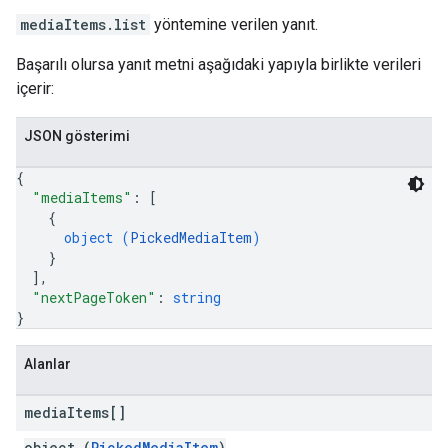
mediaItems.list
yöntemine verilen yanıt.
Başarılı olursa yanıt metni aşağıdaki yapıyla birlikte verileri
içerir:
JSON gösterimi
{
"mediaItems"
: 
[
{
object (
PickedMediaItem
)
}
]
,
"nextPageToken"
: 
string
}
Alanlar
media
Items[]
object (
PickedMediaItem
)