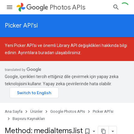
Photos APIs
Picker API'si
Yeni Picker API'si ve önemli Library API değişiklikleri hakkında bilgi
edinin.
Ayrıntılara buradan ulaşabilirsiniz
.
Google, içerikleri tercih ettiğiniz dile çevirmek için yapay zeka
teknolojisini kullanır. Yapay zeka çevirilerinde hata olabilir.
Ana Sayfa
Ürünler
Google Photos APIs
Picker API'si
Başvuru Kaynakları
Method: media
Items
.
list
bookmark_border