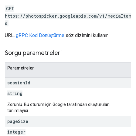
GET
https://photospicker.googleapis.com/v1/mediaItem
s
URL,
gRPC Kod Dönüştürme
söz dizimini kullanır.
Sorgu parametreleri
Parametreler
session
Id
string
Zorunlu. Bu oturum için Google tarafından oluşturulan
tanımlayıcı.
page
Size
integer