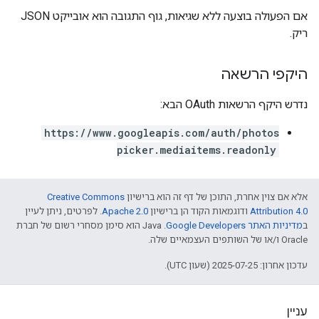
אם הפעולה בוצעה ללא שגיאות, גוף התגובה הוא אובייקט JSON
ריק.
היקפי הרשאה
נדרש היקף הרשאות OAuth הבא:
https://www.googleapis.com/auth/photos
picker.mediaitems.readonly
אלא אם צוין אחרת, התוכן של דף זה הוא ברישיון
Creative Commons
Attribution 4.0
ודוגמאות הקוד הן ברישיון
Apache 2.0
. לפרטים, ניתן לעיין
ב
מדיניות האתר Google Developers‏
.‏ Java הוא סימן מסחרי רשום של חברת
Oracle ו/או של השותפים העצמאיים שלה.
עדכון אחרון: 2025-07-25 (שעון UTC).
עניין