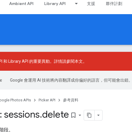
Ambient API
Library API
支援
夥伴計劃
API 和 Library API 的重要異動。詳情請參閱
本文
。
Google 會運用 AI 技術將內容翻譯成你偏好的語言，但可能會出錯
oogle Photos APIs
Picker API
參考資料
 sessions
.
delete
bookmark_border
階段。