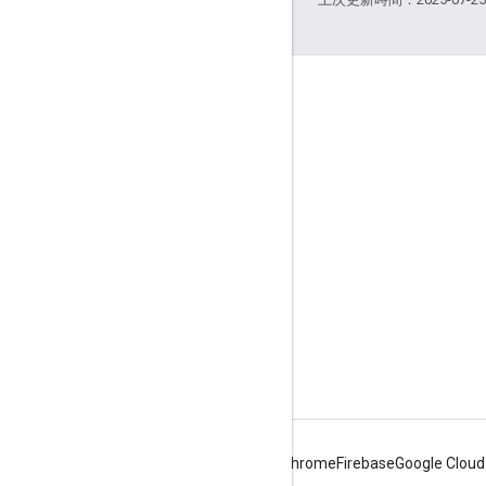
互動交流
Google Developer Program
Google Developer Groups
Google Developer Experts
Accelerators
Google Cloud & NVIDIA
Android
Chrome
Firebase
Google Cloud