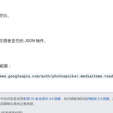
空白。
體會是空的 JSON 物件。
h 範圍：
www.googleapis.com/auth/photospicker.mediaitems.rea
面中的內容是採用
創用 CC 姓名標示 4.0 授權
，程式碼範例則為
阿帕契 2.0 授權
。
e 和/或其關聯企業的註冊商標。
5 (世界標準時間)。