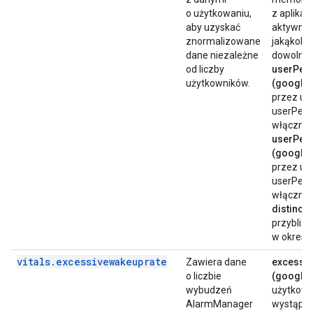
o użytkowaniu,
z aplikac
aby uzyskać
aktywnie 
znormalizowane
jakąkolw
dane niezależne
dowolną 
od liczby
userPer
użytkowników.
(google.
przez uż
userPerc
włącznie
userPer
(google.
przez uż
userPerc
włącznie
distinct
przybliżo
w okresie
vitals
.
excessivewakeuprate
Zawiera dane
excessi
o liczbie
(google.
wybudzeń
użytkowni
AlarmManager
wystąpił