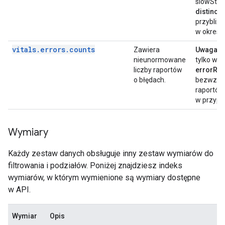
slowStart
distinct
przybliżo
w okresie
vitals
.
errors
.
counts
Zawiera
Uwaga:
t
nieunormowane
tylko w we
liczby raportów
errorRep
o błędach.
bezwzglę
raportów
w przypad
Wymiary
Każdy zestaw danych obsługuje inny zestaw wymiarów do
filtrowania i podziałów. Poniżej znajdziesz indeks
wymiarów, w którym wymienione są wymiary dostępne
w API.
Wymiar
Opis