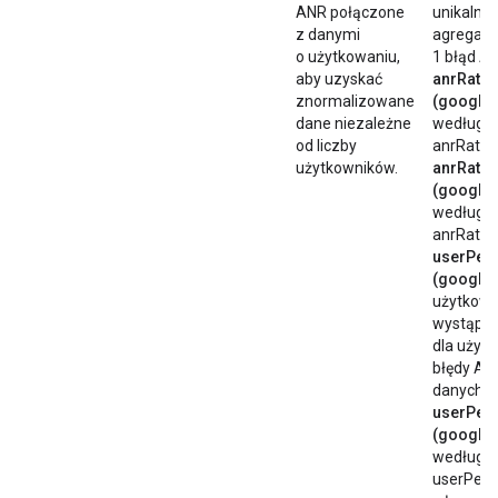
ANR połączone
unikalny
z danymi
agregacji
o użytkowaniu,
1 błąd A
aby uzyskać
anrRate
znormalizowane
(google.
dane niezależne
według u
od liczby
anrRate w
użytkowników.
anrRate
(google.
według u
anrRate z
userPer
(google.
użytkowni
wystąpił
dla użytk
błędy ANR
danych w
userPer
(google.
według u
userPerc