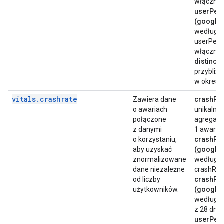
włącznie
userPer
(google.
według u
userPerc
włącznie
distinct
przybliżo
w okresie
vitals
.
crashrate
Zawiera dane
crashRat
o awariach
unikalny
połączone
agregacji
z danymi
1 awaria.
o korzystaniu,
crashRa
aby uzyskać
(google.
znormalizowane
według u
dane niezależne
crashRate
od liczby
crashRa
użytkowników.
(google.
według u
z 28 dni 
userPer