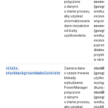
połączone
excessi
z danymi
(google.
o stanie procesu,
według u
aby uzyskać
excessiv
znormalizowane
włącznie
dane niezależne
excessi
od liczby
(google.
użytkowników.
według u
excessiv
poprzedza
distinct
przybliżo
w okresie
vitals
.
Zawiera dane
stuckBg
stuckbackgroundwakelockrate
o czasie trwania
(google.
blokady
użytkowni
wybudzania
wystąpiła
PowerManager
dłużej ni
połączone
stuckBg
z danymi
(google.
o stanie procesu,
według u
aby uzyskać
stuckBgW