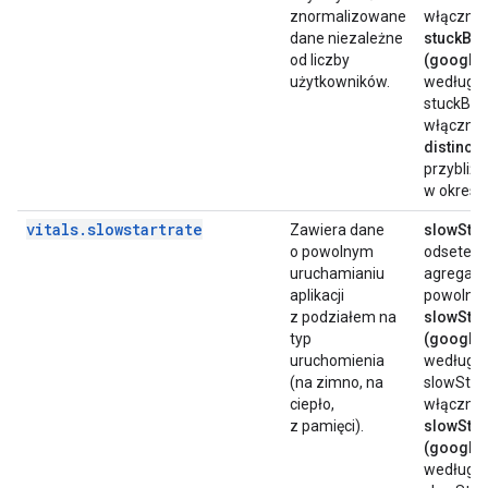
znormalizowane
włącznie
dane niezależne
stuckBg
od liczby
(google.
użytkowników.
według u
stuckBgW
włącznie
distinct
przybliżo
w okresie
vitals
.
slowstartrate
Zawiera dane
slowStar
o powolnym
odsetek 
uruchamianiu
agregacji
aplikacji
powolneg
z podziałem na
slowSta
typ
(google.
uruchomienia
według u
(na zimno, na
slowStart
ciepło,
włącznie
z pamięci).
slowSta
(google.
według u