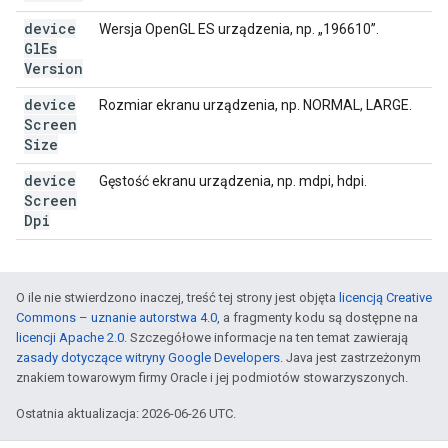
device
Wersja OpenGL ES urządzenia, np. „196610”.
Gl
Es
Version
device
Rozmiar ekranu urządzenia, np. NORMAL, LARGE.
Screen
Size
device
Gęstość ekranu urządzenia, np. mdpi, hdpi.
Screen
Dpi
O ile nie stwierdzono inaczej, treść tej strony jest objęta
licencją Creative
Commons – uznanie autorstwa 4.0
, a fragmenty kodu są dostępne na
licencji Apache 2.0
. Szczegółowe informacje na ten temat zawierają
zasady dotyczące witryny Google Developers
. Java jest zastrzeżonym
znakiem towarowym firmy Oracle i jej podmiotów stowarzyszonych.
Ostatnia aktualizacja: 2026-06-26 UTC.