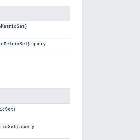
e
Metric
Set}
te
Metric
Set}:query
ic
Set}
ric
Set}:query