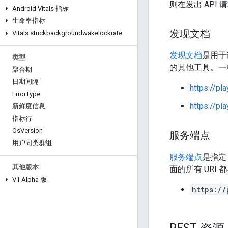
则在发出 API
Android Vitals 指标
生命率指标
发现文档
Vitals
.
stuckbackgroundwakelockrate
发现文档
是用于说
类型
的其他工具。一
聚合期
日期间隔
https://pl
Error
Type
https://pl
新鲜度信息
指标行
Os
Version
服务端点
用户同类群组
服务端点
是指定
其他版本
面的所有 URI
V1 Alpha 版
https://