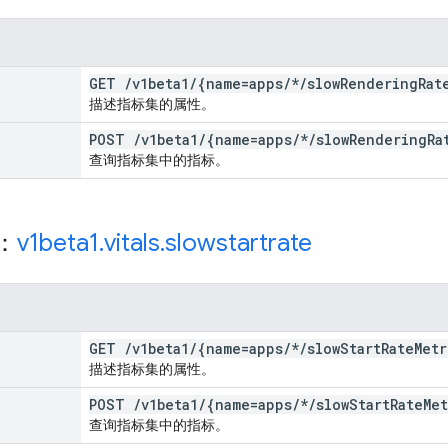
GET
/
v1beta1
/
{name=apps
/
*
/
slow
Rendering
Rat
描述指标集的属性。
POST
/
v1beta1
/
{name=apps
/
*
/
slow
Rendering
Ra
查询指标集中的指标。
源：
v1beta1
.
vitals
.
slowstartrate
GET
/
v1beta1
/
{name=apps
/
*
/
slow
Start
Rate
Metr
描述指标集的属性。
POST
/
v1beta1
/
{name=apps
/
*
/
slow
Start
Rate
Met
查询指标集中的指标。