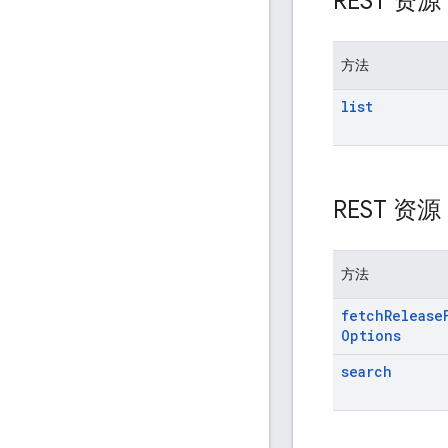
REST 资
方法
list
REST 资
方法
fetch
Release
Options
search