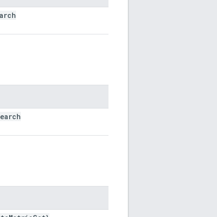
arch
search