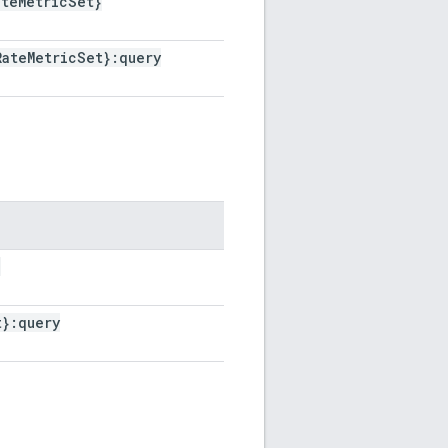
ate
Metric
Set}
Rate
Metric
Set}:query
}
t}:query