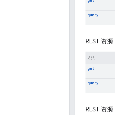
get
query
REST 资
方法
get
query
REST 资