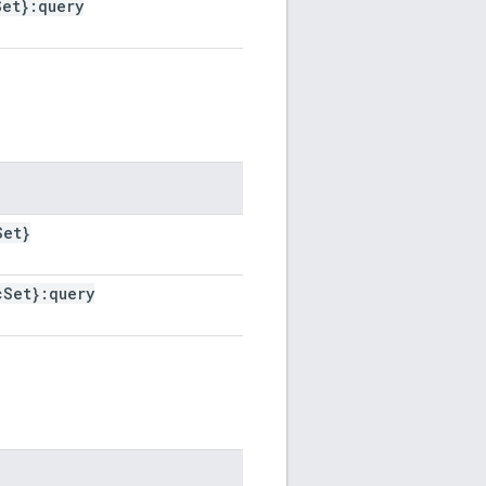
Set}:query
Set}
c
Set}:query