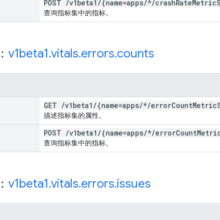
POST
/
v1beta1
/
{name=apps
/
*
/
crash
Rate
Metric
查询指标集中的指标。
源：
v1beta1
.
vitals
.
errors
.
counts
GET
/
v1beta1
/
{name=apps
/
*
/
error
Count
Metric
描述指标集的属性。
POST
/
v1beta1
/
{name=apps
/
*
/
error
Count
Metri
查询指标集中的指标。
源：
v1beta1
.
vitals
.
errors
.
issues