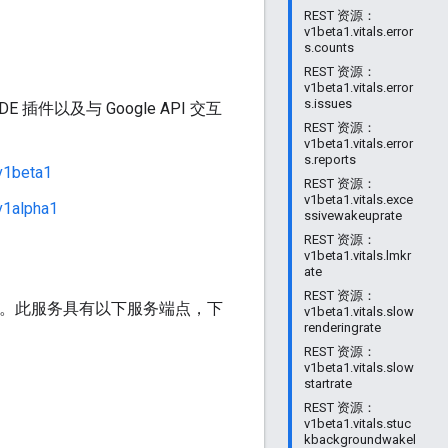
REST 资源：
v1beta1.vitals.error
s.counts
REST 资源：
v1beta1.vitals.error
s.issues
插件以及与 Google API 交互
REST 资源：
v1beta1.vitals.error
s.reports
v1beta1
REST 资源：
v1beta1.vitals.exce
v1alpha1
ssivewakeuprate
REST 资源：
v1beta1.vitals.lmkr
ate
REST 资源：
点。此服务具有以下服务端点，下
v1beta1.vitals.slow
renderingrate
REST 资源：
v1beta1.vitals.slow
startrate
REST 资源：
v1beta1.vitals.stuc
kbackgroundwakel