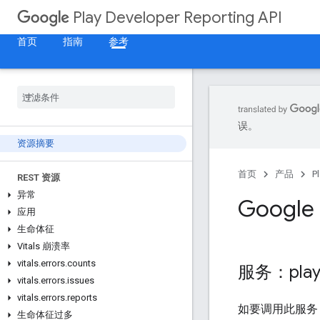
Play Developer Reporting API
首页
指南
参考
误。
资源摘要
首页
产品
P
REST 资源
异常
Google 
应用
生命体征
Vitals 崩溃率
vitals
.
errors
.
counts
服务：playd
vitals
.
errors
.
issues
vitals
.
errors
.
reports
如要调用此服务，
生命体征过多