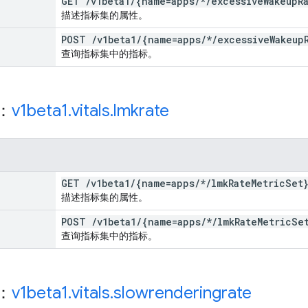
GET
/
v1beta1
/
{name=apps
/
*
/
excessive
Wakeup
R
描述指标集的属性。
POST
/
v1beta1
/
{name=apps
/
*
/
excessive
Wakeup
查询指标集中的指标。
源：
v1beta1
.
vitals
.
lmkrate
GET
/
v1beta1
/
{name=apps
/
*
/
lmk
Rate
Metric
Set
描述指标集的属性。
POST
/
v1beta1
/
{name=apps
/
*
/
lmk
Rate
Metric
Se
查询指标集中的指标。
源：
v1beta1
.
vitals
.
slowrenderingrate