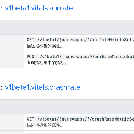
源：
v1beta1
.
vitals
.
anrrate
GET
/
v1beta1
/
{name=apps
/
*
/
anr
Rate
Metric
Set
描述指标集的属性。
POST
/
v1beta1
/
{name=apps
/
*
/
anr
Rate
Metric
Se
查询指标集中的指标。
源：
v1beta1
.
vitals
.
crashrate
GET
/
v1beta1
/
{name=apps
/
*
/
crash
Rate
Metric
S
描述指标集的属性。