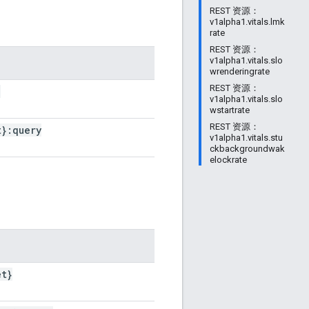
REST 资源：
v1alpha1.vitals.lmk
rate
REST 资源：
v1alpha1.vitals.slo
wrenderingrate
REST 资源：
}
v1alpha1.vitals.slo
wstartrate
REST 资源：
t}:query
v1alpha1.vitals.stu
ckbackgroundwak
elockrate
et}