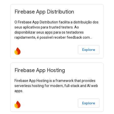
Firebase App Distribution
O Firebase App Distribution facilita a distribuição dos
seus aplicativos para trusted testers. Ao
disponibilizar seus apps para os testadores
rapidamente, é possível receber feedback com
antecedência e frequência. Além disso, se você usar
o Crashlytics nos seus aplicativos, vai receber
Explore
automaticamente métricas de estabilidade de todos
os seus builds para saber quando está tudo pronto
para o envio.
Firebase App Hosting
Firebase App Hosting is a framework that provides
serverless hosting for modern, full-stack and AI web
apps.
Explore