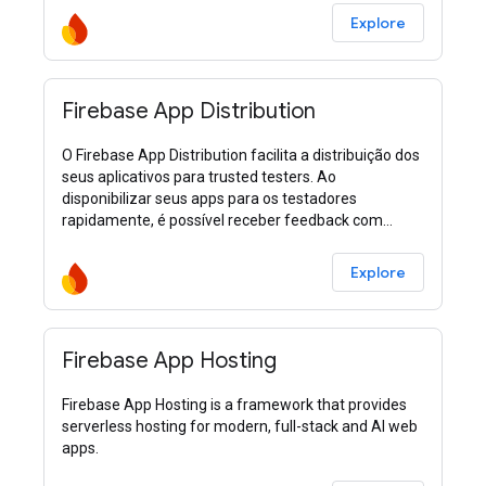
Explore
Firebase App Distribution
O Firebase App Distribution facilita a distribuição dos
seus aplicativos para trusted testers. Ao
disponibilizar seus apps para os testadores
rapidamente, é possível receber feedback com
antecedência e frequência. Além disso, se você usar
o Crashlytics nos seus aplicativos, vai receber
Explore
automaticamente métricas de estabilidade de todos
os seus builds para saber quando está tudo pronto
para o envio.
Firebase App Hosting
Firebase App Hosting is a framework that provides
serverless hosting for modern, full-stack and AI web
apps.