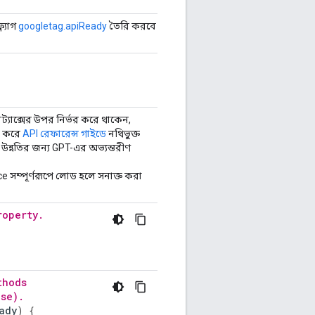
ল্যাগ
googletag.apiReady
তৈরি করবে যাতে আপনি
ট্যাক্সের উপর নির্ভর করে থাকেন,
হ করে
API রেফারেন্স গাইডে
নথিভুক্ত
ন্নতির জন্য GPT-এর অভ্যন্তরীণ
সম্পূর্ণরূপে লোড হলে সনাক্ত করা
roperty.
thods
ase).
ady
)
{