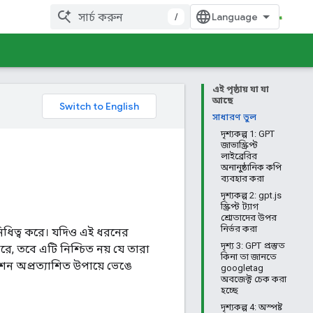
/
এই পৃষ্ঠায় যা যা
আছে
সাধারণ ভুল
দৃশ্যকল্প 1: GPT
জাভাস্ক্রিপ্ট
লাইব্রেরির
অনানুষ্ঠানিক কপি
ব্যবহার করা
দৃশ্যকল্প 2: gpt.js
স্ক্রিপ্ট ট্যাগ
শ্রোতাদের উপর
নির্ভর করা
িনিধিত্ব করে। যদিও এই ধরনের
দৃশ্য 3: GPT প্রস্তুত
ে, তবে এটি নিশ্চিত নয় যে তারা
কিনা তা জানতে
বেশন অপ্রত্যাশিত উপায়ে ভেঙে
googletag
অবজেক্ট চেক করা
হচ্ছে
দৃশ্যকল্প 4: অস্পষ্ট