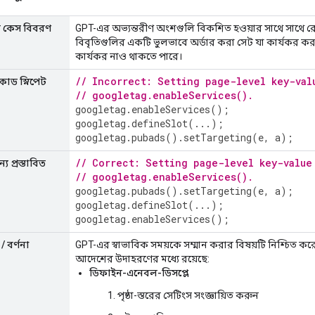
ার কেস বিবরণ
GPT-এর অভ্যন্তরীণ অংশগুলি বিকশিত হওয়ার সাথে সাথে রেস
বিবৃতিগুলির একটি ভুলভাবে অর্ডার করা সেট যা কার্যকর করার
কার্যকর নাও থাকতে পারে।
// Incorrect: Setting page-level key-val
কোড স্নিপেট
// googletag.enableServices().
googletag
.
enableServices
();
googletag
.
defineSlot
(...);
googletag
.
pubads
().
setTargeting
(
e
,
a
);
// Correct: Setting page-level key-value
য প্রস্তাবিত
// googletag.enableServices().
googletag
.
pubads
().
setTargeting
(
e
,
a
);
googletag
.
defineSlot
(...);
googletag
.
enableServices
();
/ বর্ণনা
GPT-এর স্বাভাবিক সময়কে সম্মান করার বিষয়টি নিশ্চিত কর
আদেশের উদাহরণের মধ্যে রয়েছে:
ডিফাইন-এনেবল-ডিসপ্লে
পৃষ্ঠা-স্তরের সেটিংস সংজ্ঞায়িত করুন