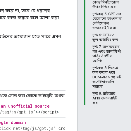
কোড সিনট্যাক্সের
উপর নির্ভর করা
থাপন করে না, তবে যে ধরনের
দৃশ্যকল্প 5: GPT-এর
হিসাবে কাজ করবে বলে আশা করা
যেকোনো ফাংশন বা
ভেরিয়েবল
ওভাররাইট করা
দৃশ্য 6: GPT-তে
বর্তনের প্রয়োজন হতে পারে এমন
ভুল-অর্ডারিং কল
দৃশ্য 7: অপব্যবহার
বন্ধ এবং জাভাস্ক্রিপ্ট
পরিবর্তনশীল
স্কোপিং
দৃশ্যকল্প 8: ডিসপ্লে
কল করার পরে
DOM-এর মধ্যে স্লট
কন্টেইনারগুলি
সরানো
দৃশ্য 9: ব্রাউজার
ভার থেকে লোড করা কোনো লাইব্রেরি, অথবা কোনো অনানুষ্ঠানিক উৎস থেকে এই ফ
APIs ওভাররাইট
করা
 an unofficial source
/tag/js/gpt.js"
><
/
script
>
ogle domain
click.net/tag/js/gpt.js"
crossorigin
=
"anonymous"
async
>