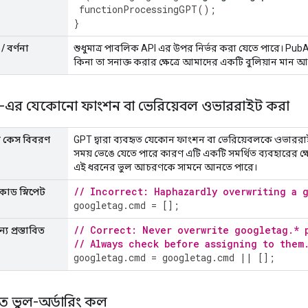
functionProcessingGPT
();
}
/ বর্ণনা
শুধুমাত্র পাবলিক API এর উপর নির্ভর করা যেতে পারে। PubA
কিনা তা সনাক্ত করার ক্ষেত্রে আমাদের একটি বুলিয়ান মান 
 GPT-এর যেকোনো ফাংশন বা ভেরিয়েবল ওভাররাইট করা
ার কেস বিবরণ
GPT দ্বারা ব্যবহৃত যেকোন ফাংশন বা ভেরিয়েবলকে ওভারর
সময় ভেঙে যেতে পারে কারণ এটি একটি সমর্থিত ব্যবহারের ক্ষেত
এই ধরনের ভুল আচরণকে সামনে আনতে পারে।
// Incorrect: Haphazardly overwriting a 
কোড স্নিপেট
googletag
.
cmd
=
[];
// Correct: Never overwrite googletag.* 
য প্রস্তাবিত
// Always check before assigning to them
googletag
.
cmd
=
googletag
.
cmd
||
[];
তে ভুল-অর্ডারিং কল