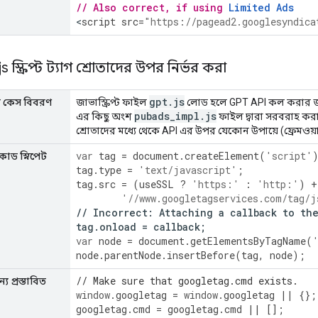
// Also correct, if using 
Limited Ads
<
script
src
=
"https://pagead2.googlesyndica
js স্ক্রিপ্ট ট্যাগ শ্রোতাদের উপর নির্ভর করা
gpt
.
js
ার কেস বিবরণ
জাভাস্ক্রিপ্ট ফাইল
লোড হলে GPT API কল করার জন্য 
pubads
_
impl
.
js
এর কিছু অংশ
ফাইল দ্বারা সরবরাহ করা হয়
শ্রোতাদের মধ্যে থেকে API এর উপর যেকোন উপায়ে (ফ্রেমওয়ার
var
tag
=
document
.
createElement
(
'script'
কোড স্নিপেট
tag
.
type
=
'text/javascript'
;
tag
.
src
=
(
useSSL
?
'https:'
:
'http:'
)
+
'//www.googletagservices.com/tag/j
//
Incorrect
:
Attaching
a
callback
to
th
tag
.
onload
=
callback
;
var
node
=
document
.
getElementsByTagName
(
node
.
parentNode
.
insertBefore
(
tag
,
node
);
// Make sure that googletag.cmd exists.
য প্রস্তাবিত
window
.
googletag
=
window
.
googletag
||
{};
googletag
.
cmd
=
googletag
.
cmd
||
[];