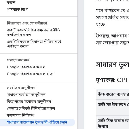
করুন
পাসব্যাক ট্যাগ
মনে রাখবেন যে এই
সমস্যাগুলির সমা
নিরাপত্তা এবং গোপনীয়তা
হচ্ছে।
একটি ক্রস-অরিজিন এমবেডার নীতি
কনফিগার করুন
উপরন্তু, আপনার 
একটি বিষয়বস্তু নিরাপত্তা নীতির সাথে
সব জায়গার সন্ধ
একীভূত করুন
সমস্যা সমাধান
সাধারণ ভু
Google প্রকাশক কনসোল
Google প্রকাশক কনসোল বার্তা
দৃশ্যকল্প 1: G
সর্বোত্তম অনুশীলন
উচ্চ স্তরের ব্যবহ
সাধারণ সর্বোত্তম অনুশীলন
বিজ্ঞাপনের সর্বোত্তম অনুশীলন
ত্রুটি সহ উদাহরণ 
লেআউট শিফট মিনিমাইজ করুন
কর্মক্ষমতা নিরীক্ষণ
ত্রুটি ঠিক করার জন্
সাধারণ বাস্তবায়ন ভুলগুলি এড়িয়ে চলুন
উপায়