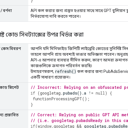
}
/ বর্ণনা
API কল করার জন্য প্রস্তুত হওয়ার সাথে সাথে GPT বুলিয়ান ফ্
নির্ভরযোগ্য দাবি করতে পারেন।
স্পষ্ট কোড সিনট্যাক্সের উপর নির্ভর করা
ার কেস বিবরণ
আপনি যদি মিনিফাইড জিপিটি লাইব্রেরি কোডের সুনির্দিষ্ট সিন
তাহলে আপনি প্রায় অবশ্যই ভাঙার অভিজ্ঞতা পাবেন। অনুগ্র
API-এ আপনার ব্যবহার সীমিত করুন, কারণ আমরা ক্রমাগত উ
কাজগুলিকে ক্রমাগত পরিবর্তন করছি৷
refresh(
)
উদাহরণস্বরূপ,
কল করার জন্য PubAdsService 
একটি সাধারণ প্রয়োজন।
// Incorrect: Relying on an obfuscated p
কোড স্নিপেট
if
(
googletag
.
pubads
().
a
!
=
null
)
{
functionProcessingGPT
();
}
// Correct: Relying on public GPT API me
য প্রস্তাবিত
// (i.e. googletag.pubadsReady in this c
if
(
window
.
googletag
&&
googletag
.
pubadsRe