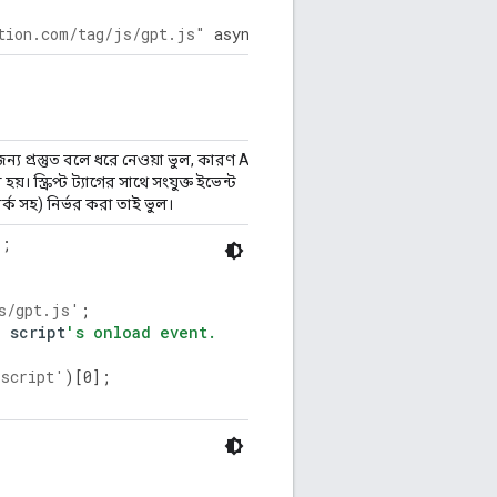
tion.com/tag/js/gpt.js"
async
><
/
script
>
প্রস্তুত বলে ধরে নেওয়া ভুল, কারণ API-
। স্ক্রিপ্ট ট্যাগের সাথে সংযুক্ত ইভেন্ট
্ক সহ) নির্ভর করা তাই ভুল।
);
s/gpt.js'
;
e
script
's onload event.
'script'
)[
0
];