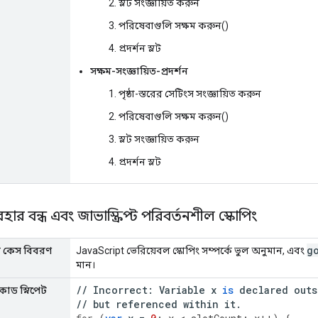
স্লট সংজ্ঞায়িত করুন
পরিষেবাগুলি সক্ষম করুন()
প্রদর্শন স্লট
সক্ষম-সংজ্ঞায়িত-প্রদর্শন
পৃষ্ঠা-স্তরের সেটিংস সংজ্ঞায়িত করুন
পরিষেবাগুলি সক্ষম করুন()
স্লট সংজ্ঞায়িত করুন
প্রদর্শন স্লট
বহার বন্ধ এবং জাভাস্ক্রিপ্ট পরিবর্তনশীল স্কোপিং
g
ার কেস বিবরণ
JavaScript ভেরিয়েবল স্কোপিং সম্পর্কে ভুল অনুমান, এবং
মান।
//
Incorrect
:
Variable
x
is
declared
outs
কোড স্নিপেট
//
but
referenced
within
it
.