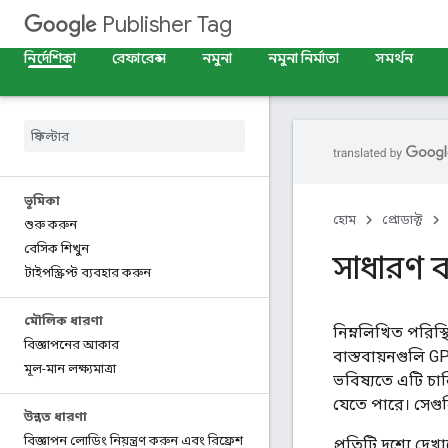
Publisher Tag
নির্দেশিকা
রেফারেন্স
নমুনা
নমুনা নির্মাতা
সমর্থন
ভূমিকা
হোম
প্রোডাক্ট
শুরু করুন
বেসিক শিখুন
সাধারণ বা
টাইপস্ক্রিপ্ট ব্যবহার করুন
মৌলিক ধারণা
নিম্নলিখিত পরিস্
বিজ্ঞাপনের আকার
বাস্তবায়নগুলি 
মূল-মান লক্ষ্যমাত্রা
ভবিষ্যতে এটি চাল
যেতে পারে। সেগুল
উন্নত ধারণা
বিজ্ঞাপন লোডিং নিয়ন্ত্রণ করুন এবং রিফ্রেশ
প্রতিটি দৃশ্যে দেখ