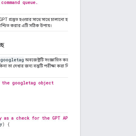
 command queue.
PT প্রস্তুত হওয়ার সাথে সাথে চালানো হবে।
শ্চিত করার এটি সঠিক উপায়।
ছে
googletag
ন
অবজেক্টটি সংজ্ঞায়িত করা হয় তখন
া তা দেখার জন্য বস্তুটি পরীক্ষা করা নির্ভরযোগ্য
 the googletag object
y as a check for the GPT API.
y
)
{