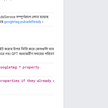
dsService সম্পূর্ণরূপে লোড হয়েছে
আছে
googletag.pubadsReady
।
াইট করার উপর ভিত্তি করে কেসগুলি ব্যবহার করুন যেকোন
্রে নয়। GPT অভ্যন্তরীণ সময়ের পরিবর্তনগুলি ভাঙার দ্বারা
googletag.* property.
properties if they already exist.
.