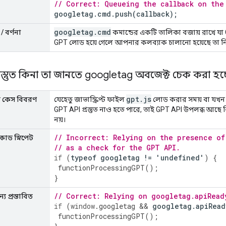
// Correct: Queueing the callback on the
googletag
.
cmd
.
push
(
callback
);
googletag
.
cmd
/ বর্ণনা
কমান্ডের একটি তালিকা বজায় রাখে যা G
GPT লোড হয়ে গেলে আপনার কলব্যাক চালানো হয়েছে তা নি
প্রস্তুত কিনা তা জানতে googletag অবজেক্ট চেক করা হচ্
gpt
.
js
ার কেস বিবরণ
যেহেতু জাভাস্ক্রিপ্ট ফাইল
লোড করার সময় বা যখ
GPT API প্রস্তুত নাও হতে পারে, তাই GPT API উপলব্ধ আছে কিন
নয়।
// Incorrect: Relying on the presence of
কোড স্নিপেট
// as a check for the GPT API.
if
(
typeof
googletag
!=
'
undefined
'
)
{
functionProcessingGPT
();
}
// Correct: Relying on googletag.apiRead
য প্রস্তাবিত
if
(
window
.
googletag
&&
googletag
.
apiRead
functionProcessingGPT
();