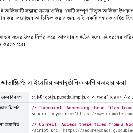
 তালিকাটি সম্ভাব্য সমস্যাগুলির একটি সম্পূর্ণ বিস্তৃত তালিকা উপস্
ধান করা প্রয়োজন তা চিহ্নিত করার জন্য এটি একটি সহায়ক গাইড 
বাস্তবায়নের উপর নির্ভর করে, আপনার সাইটের মধ্যে এই ধরনের পরি
ান করতে হবে।
ল
PT জাভাস্ক্রিপ্ট লাইব্রেরির অনানুষ্ঠানিক কপি ব্যবহার করা
ার কেস বিবরণ
হোস্টিং gpt.js, pubads_impl.js, বা আপনার নিজের সার্
// Incorrect: Accessing these files from
কোড স্নিপেট
<
script
async
src
=
"https://www.example.com
// Correct: Access these files from a Go
য প্রস্তাবিত
<
script
src
=
"https://securepubads.g.double