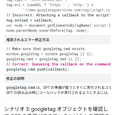
tag
.
src
=
(
useSSL
?
'https:'
:
'http:'
)
+
'//www.googletagservices.com/tag/js/gpt.js'
;
//
Incorrect
:
Attaching
a
callback
to
the
script
's
tag
.
onload
=
callback
;
var
node
=
document
.
getElementsByTagName
(
'script'
)[
0
node
.
parentNode
.
insertBefore
(
tag
,
node
);
推奨されるエラー修正方法
// Make sure that googletag.cmd exists.
window
.
googletag
=
window
.
googletag
||
{};
googletag
.
cmd
=
googletag
.
cmd
||
[];
// Correct: Queueing the callback on the command q
googletag
.
cmd
.
push
(
callback
);
修正の説明
googletag
.
cmd
は、GPT の準備が整うとすぐに実行されるコマ
GPT の読み込み時にコールバックが実行されるようにするには、
シナリオ 3: googletag オブジェクトを確認し