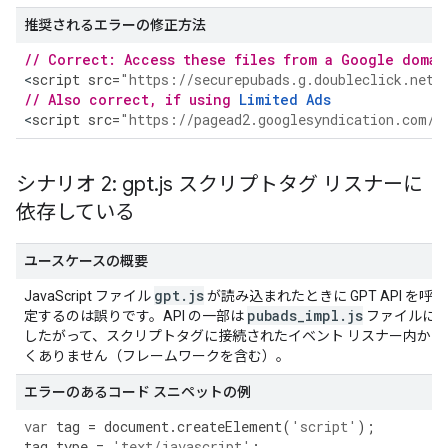
推奨されるエラーの修正方法
// Correct: Access these files from a Google domai
<
script
src
=
"https://securepubads.g.doubleclick.net/
// Also correct, if using 
Limited Ads
<
script
src
=
"https://pagead2.googlesyndication.com/t
シナリオ 2: gpt
.
js スクリプトタグ リスナーに
依存している
ユースケースの概要
gpt
.
js
JavaScript ファイル
が読み込まれたときに GPT API を
pubads
_
impl
.
js
定するのは誤りです。API の一部は
ファイルによ
したがって、スクリプトタグに接続されたイベント リスナー内から A
くありません（フレームワークを含む）。
エラーのあるコード スニペットの例
var
tag
=
document
.
createElement
(
'script'
);
tag
.
type
=
'text/javascript'
;