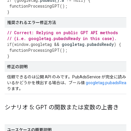
if
(
googletag
.
pubads
().
a
!
=
null
)
{
functionProcessingGPT
();
}
推奨されるエラー修正方法
// Correct: Relying on public GPT API methods
// (i.e. googletag.pubadsReady in this case).
if
(
window
.
googletag
&&
googletag
.
pubadsReady
)
{
functionProcessingGPT
();
}
修正の説明
信頼できるのは公開 API のみです。PubAdsService が完全に読み
いるかどうかを検出する場合は、ブール値
googletag.pubadsReady
ります。
シナリオ 5: GPT の関数または変数の上書き
ユースケースの概要説明