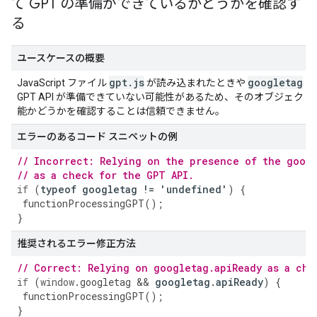
て GPT の準備ができているかどうかを確認す
る
ユースケースの概要
gpt
.
js
googletag
JavaScript ファイル
が読み込まれたときや
オ
GPT API が準備できていない可能性があるため、そのオブジェクトをチ
能かどうかを確認することは信頼できません。
エラーのあるコード スニペットの例
// Incorrect: Relying on the presence of the goog
// as a check for the GPT API.
if
(
typeof
googletag
!=
'
undefined
'
)
{
functionProcessingGPT
();
}
推奨されるエラー修正方法
// Correct: Relying on googletag.apiReady as a che
if
(
window
.
googletag
&&
googletag
.
apiReady
)
{
functionProcessingGPT
();
}