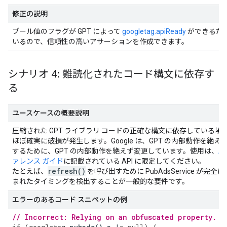
修正の説明
ブール値のフラグが GPT によって
googletag.apiReady
ができるだけ
いるので、信頼性の高いアサーションを作成できます。
シナリオ 4: 難読化されたコード構文に依存す
る
ユースケースの概要説明
圧縮された GPT ライブラリ コードの正確な構文に依存している場
ほぼ確実に破損が発生します。Google は、GPT の内部動作を絶え
するために、GPT の内部動作を絶えず変更しています。使用は、
A
ァレンス ガイド
に記載されている API に限定してください。
refresh(
)
たとえば、
を呼び出すために PubAdsService が完全
まれたタイミングを検出することが一般的な要件です。
エラーのあるコード スニペットの例
// Incorrect: Relying on an obfuscated property.