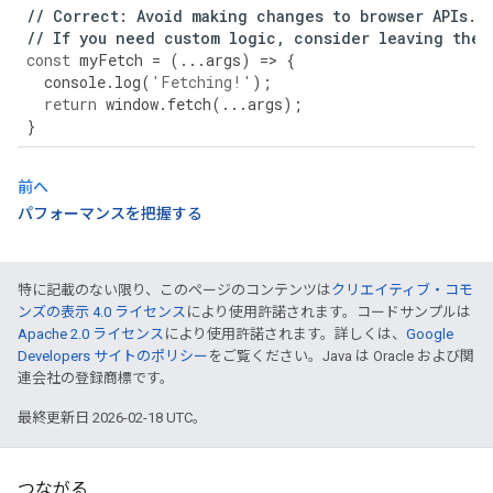
//
Correct
:
Avoid
making
changes
to
browser
APIs
.
//
If
you
need
custom
logic
,
consider
leaving
the
const
myFetch
=
(
...
args
)
=>
{
console
.
log
(
'Fetching!'
);
return
window
.
fetch
(
...
args
);
}
前へ
パフォーマンスを把握する
特に記載のない限り、このページのコンテンツは
クリエイティブ・コモ
ンズの表示 4.0 ライセンス
により使用許諾されます。コードサンプルは
Apache 2.0 ライセンス
により使用許諾されます。詳しくは、
Google
Developers サイトのポリシー
をご覧ください。Java は Oracle および関
連会社の登録商標です。
最終更新日 2026-02-18 UTC。
つながる