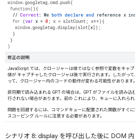
window
.
googletag
.
cmd
.
push
(
function
()
{
//
Correct
:
We
both
declare
and
reference
x
insi
for
(
var
x
=
0
;
x
<
slotCount
;
x
++
)
{
window
.
googletag
.
display
(
slot
[
x
]
);
}
}
)
修正の説明
JavaScript では、クロージャーは値ではなく参照で変数をキャ
値が キャプチャしたクロージャは後で実行されます。したがって
って、クロージャー内のコードの動作が変わる可能性があります。
非同期で読み込まれる GPT の場合は、GPT がファイルを読み込
行されない場合があります。前の これにより、キューに入れられ
問題を回避するには、コマンドキューに配置された関数がすぐに実行され
スコーピング ルールに注意する必要があります。
シナリオ 8: display を呼び出した後に DOM 内