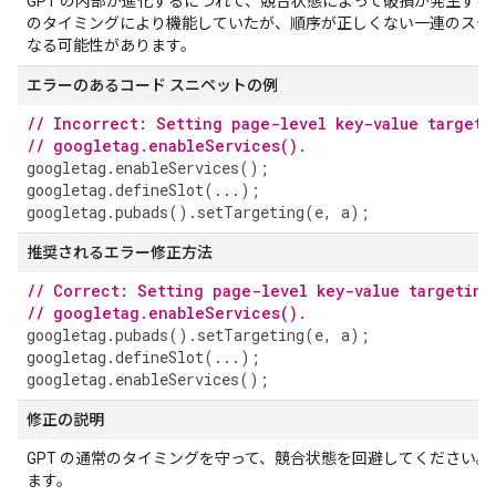
GPT の内部が進化するにつれて、競合状態によって破損が発生す
のタイミングにより機能していたが、順序が正しくない一連のステ
なる可能性があります。
エラーのあるコード スニペットの例
// Incorrect: Setting page-level key-value targeti
// googletag.enableServices().
googletag
.
enableServices
();
googletag
.
defineSlot
(...);
googletag
.
pubads
().
setTargeting
(
e
,
a
);
推奨されるエラー修正方法
// Correct: Setting page-level key-value targeting
// googletag.enableServices().
googletag
.
pubads
().
setTargeting
(
e
,
a
);
googletag
.
defineSlot
(...);
googletag
.
enableServices
();
修正の説明
GPT の通常のタイミングを守って、競合状態を回避してください
ます。