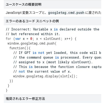
ユースケースの概要説明
googletag
.
cmd
.
push
JavaScript 変数スコープと、
に渡された関
エラーのあるコード スニペットの例
//
Incorrect
:
Variable
x
is
declared
outside
the
a
//
but
referenced
within
it
.
for
(
var
x
=
0
;
x
<
slotCount
;
x
++
)
{
window
.
googletag
.
cmd
.
push
(
function
(){
//
If
GPT
is
not
yet
loaded
,
this
code
will
be
//
the
command
queue
is
processed
.
Every
queue
//
assigned
to
x
(
most
likely
slotCount
)
.
//
This
is
because
the
function
closure
captur
//
not
the
current
value
of
x
.
window
.
googletag
.
display
(
slot
[
x
]);
})
}
}
推奨されるエラー修正方法