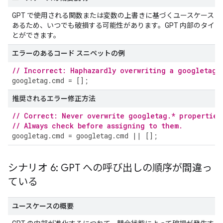
GPT で使用される関数または変数の上書きに基づくユースケース
あるため、いつでも破損する可能性があります。GPT 内部のタイミ
とができます。
エラーのあるコード スニペットの例
// Incorrect: Haphazardly overwriting a googletag.
googletag
.
cmd
=
[];
推奨されるエラー修正方法
// Correct: Never overwrite googletag.* properties
// Always check before assigning to them.
googletag
.
cmd
=
googletag
.
cmd
||
[];
シナリオ 6: GPT への呼び出しの順序が間違っ
ている
ユースケースの概要