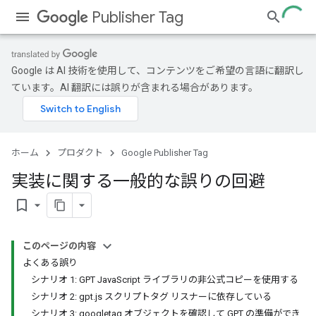
Publisher Tag
Google は AI 技術を使用して、コンテンツをご希望の言語に翻訳し
ています。AI 翻訳には誤りが含まれる場合があります。
ホーム
プロダクト
Google Publisher Tag
実装に関する一般的な誤りの回避
bookmark_border
このページの内容
よくある誤り
シナリオ 1: GPT JavaScript ライブラリの非公式コピーを使用する
シナリオ 2: gpt.js スクリプトタグ リスナーに依存している
シナリオ 3: googletag オブジェクトを確認して GPT の準備ができ