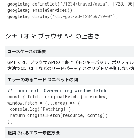
googletag
.
defineSlot
(
"/1234/travel/asia"
,
[
728
,
90
],
googletag
.
enableServices
();
googletag
.
display
(
"div-gpt-ad-123456789-0"
);
シナリオ 9: ブラウザ API の上書き
ユースケースの概要
GPT では、ブラウザ API の上書き（モンキーパッチ、ポリフィル
方法では、GPT などのサードパーティ スクリプトが予期しない方
エラーのあるコード スニペットの例
//
Incorrect
:
Overwriting
window
.
fetch
const
{
fetch
:
originalFetch
}
=
window
;
window
.
fetch
=
(
...
args
)
=>
{
console
.
log
(
'Fetching!'
);
return
originalFetch
(
resource
,
config
);
};
推奨されるエラー修正方法