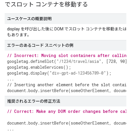
でスロット コンテナを移動する
ユースケースの概要説明
display を呼び出した後に DOM でスロット コンテナを移動
もあります。
エラーのあるコード スニペットの例
// Incorrect: Moving slot containers after calling
googletag
.
defineSlot
(
"/1234/travel/asia"
,
[
728
,
90
],
googletag
.
enableServices
();
googletag
.
display
(
"div-gpt-ad-123456789-0"
);
...
// Inserting another element before the slot contain
document
.
body
.
insertBefore
(
someOtherElement
,
documen
推奨されるエラーの修正方法
// Correct: Make any DOM order changes before call
document
.
body
.
insertBefore
(
someOtherElement
,
documen
...