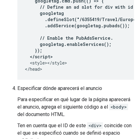
    googletag.cmd.push(() => {
      // Define an ad slot for div with id "
      googletag
        .defineSlot("/6355419/Travel/Europe/
        .addService(googletag.pubads());
      // Enable the PubAdsService.
      googletag.enableServices();
    });
  </script>
  <style></style>

</head>
Especificar dónde aparecerá el anuncio
Para especificar en qué lugar de la página aparecerá
el anuncio, agrega el siguiente código a el
<body>
del documento HTML.
Ten en cuenta que el ID de este
<div>
coincide con
el que se especificó cuando se definió espacio