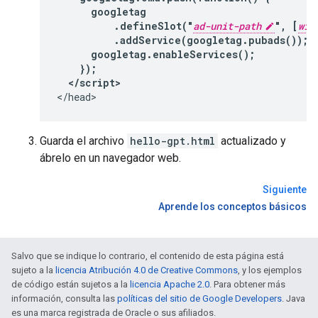
      googletag

          .defineSlot("
ad-unit-path
", [
wid
          .addService(googletag.pubads());

      googletag.enableServices();

    });

  </script>
Guarda el archivo
hello-gpt.html
actualizado y
ábrelo en un navegador web.
Siguiente
Aprende los conceptos básicos
Salvo que se indique lo contrario, el contenido de esta página está
sujeto a la
licencia Atribución 4.0 de Creative Commons
, y los ejemplos
de código están sujetos a la
licencia Apache 2.0
. Para obtener más
información, consulta las
políticas del sitio de Google Developers
. Java
es una marca registrada de Oracle o sus afiliados.