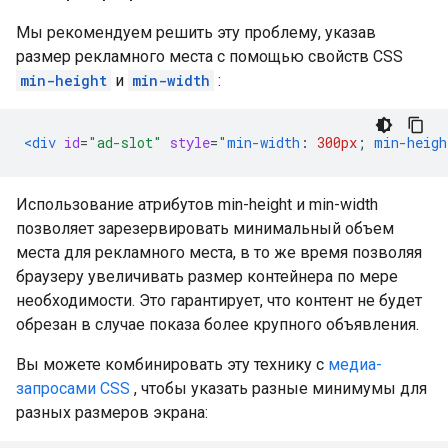
Мы рекомендуем решить эту проблему, указав
размер рекламного места с помощью свойств CSS
min-height
и
min-width
:
<div
id
=
"ad-slot"
style
=
"
min-width
:
300px
;
min-heigh
Использование атрибутов min-height и min-width
позволяет зарезервировать минимальный объем
места для рекламного места, в то же время позволяя
браузеру увеличивать размер контейнера по мере
необходимости. Это гарантирует, что контент не будет
обрезан в случае показа более крупного объявления.
Вы можете комбинировать эту технику с
медиа-
запросами CSS
, чтобы указать разные минимумы для
разных размеров экрана: