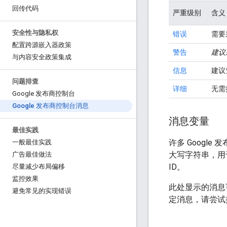
回传代码
严重级别
含义
安全性与隐私权
错误
需要
配置跨源嵌入器政策
警告
建议
与内容安全政策集成
信息
建议
问题排查
详细
无需
Google 发布商控制台
Google 发布商控制台消息
消息变量
最佳实践
许多 Goog
一般最佳实践
大写字符串，用
广告最佳做法
ID。
尽量减少布局偏移
监控效果
此处显示的消息
避免常见的实现错误
定消息，请尝试