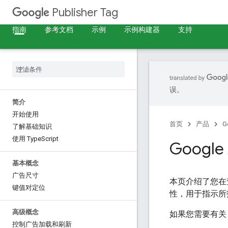
Publisher Tag
指南
参考文档
示例
示例构建器
支持
误。
简介
开始使用
首页
产品
G
了解基础知识
使用 Type
Script
Goog
基本概念
广告尺寸
本页介绍了您在查
键值对定位
性，用于指示所
高级概念
如果您需要有关 
控制广告加载和刷新