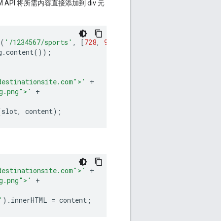
API 将所需内容直接添加到 div 元
(
'/1234567/sports'
,
[
728
,
90
],
g
.
content
());
destinationsite.com">'
+
g.png">'
+
(
slot
,
content
);
destinationsite.com">'
+
g.png">'
+
'
).
innerHTML
=
content
;