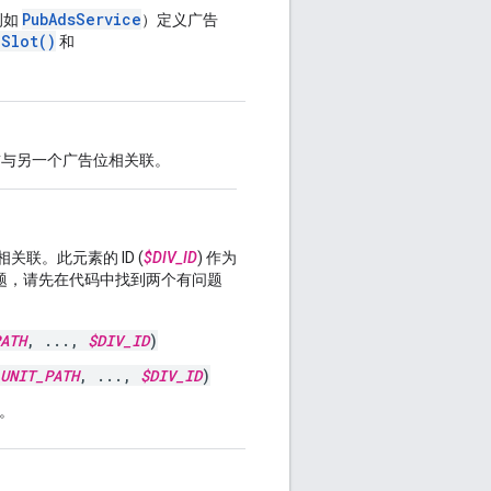
PubAdsService
例如
）定义广告
Slot()
和
 目前与另一个广告位相关联。
关联。此元素的 ID (
$DIV_ID
) 作为
题，请先在代码中找到两个有问题
ATH
, ...,
$DIV_ID
)
UNIT_PATH
, ...,
$DIV_ID
)
。