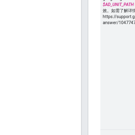
$AD_UNIT_PATH
效。如需了解详
https://support
answer/104774