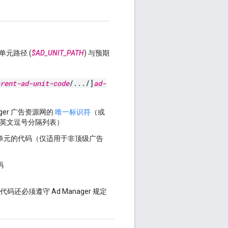
单元路径 (
$AD_UNIT_PATH
) 与预期
rent-ad-unit-code
/.../]
ad-
ger 广告资源网的
唯一标识符
（或
英文逗号分隔列表）
单元的代码（仅适用于非顶级广告
码
必须遵守 Ad Manager 规定