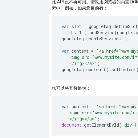
此 API 已不再可用。请改用浏览器的内置 DOM 
素中。例如，如果您目前有：
var
slot
=
googletag
.
defineSlot
'div-1'
).
addService
(
googleta
googletag
.
enableServices
();
var
content
=
'<a href="www.my
'<img src="www.mysite.com/im
'</img></a>'
;
googletag
.
content
().
setContent
您可以将其替换为：
var
content
=
'<a href="www.my
'<img src="www.mysite.com/im
'</img></a>'
;
document
.
getElementById
(
'div-1