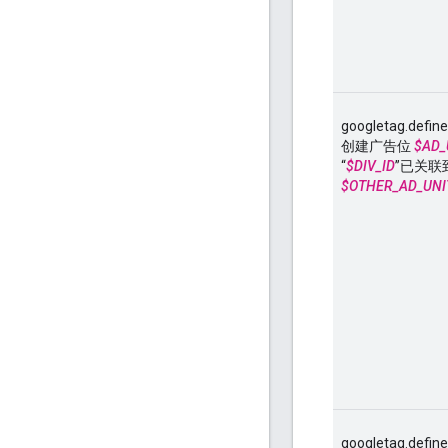
googletag.de
创建广告位
$AD_
“
$DIV_ID
”已关联
$OTHER_AD_UNI
googletag.def