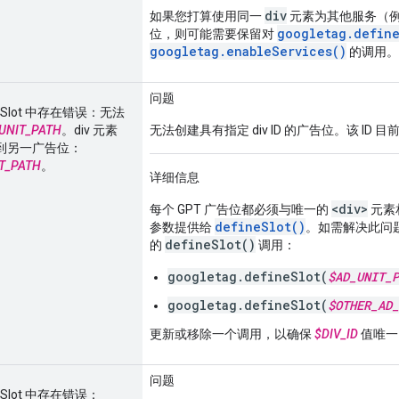
div
如果您打算使用同一
元素为其他服务（
googletag.define
位，则可能需要保留对
googletag.enableServices()
的调用。
问题
fineSlot 中存在错误：无法
UNIT_PATH
。div 元素
无法创建具有指定 div ID 的广告位。该 ID
到另一广告位：
T_PATH
。
详细信息
<div>
每个 GPT 广告位都必须与唯一的
元素相
defineSlot()
参数提供给
。如需解决此问
defineSlot()
的
调用：
googletag.defineSlot(
$AD_UNIT_P
googletag.defineSlot(
$OTHER_AD_
更新或移除一个调用，以确保
$DIV_ID
值唯一
问题
ineSlot 中存在错误：