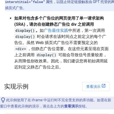
interstitial="false"
属性，以阻止特定链接触发由 GPT 托管的
插页式广告。
如果对包含多个广告位的网页使用了单一请求架构
(SRA)，请勿在创建静态广告位 div 之前调用
display()
。
如
广告最佳实践
中所述，第一次调用
display()
时会请求在该时间点之前定义的每个广
告位。虽然 Web 插页式广告位不需要预定义的
<div>
，但静态广告位需要。在这些元素呈现在页面
上之前调用
display()
可能会导致信号质量较差，
从而降低创收效果。因此，我们建议您将初始调用延
迟到定义静态广告位之后。
实现示例
查看演示
此示例使用了在 iframe 中运行时不完全受支持的库功能。如需在新
窗口中查看此示例的演示，请点击上方的
查看演示
按钮。