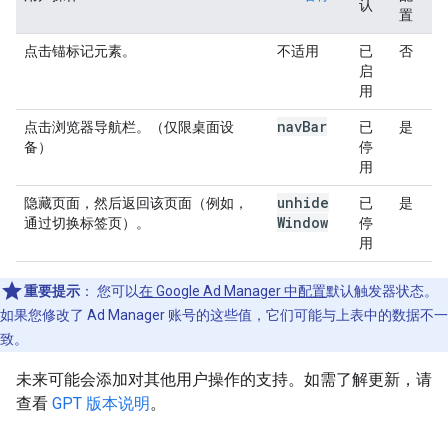
认
置
点击锚标记元素。
不适用
已
否
启
用
nav
Bar
点击浏览器导航栏。（仅限桌面设
已
是
备）
停
用
unhide
隐藏页面，然后返回该页面（例如，
已
是
Window
通过切换标签页）。
停
用
重要提示
：
您可以
在 Google Ad Manager 中配置
默认触发器状态。
如果您修改了 Ad Manager 账号的这些值，它们可能与上表中的数据不一
致。
未来可能会添加对其他用户操作的支持。如需了解更新，请
查看
GPT 版本说明
。