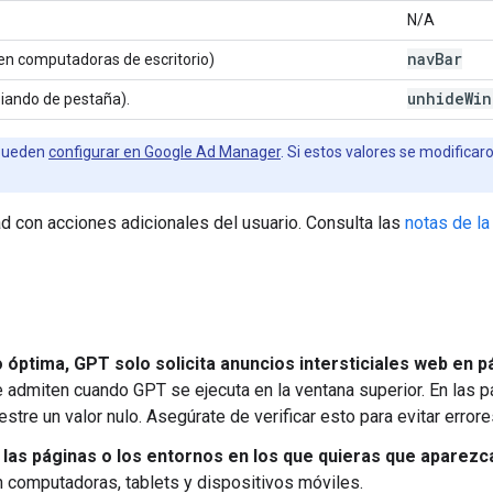
N/A
nav
Bar
 en computadoras de escritorio)
unhide
Win
mbiando de pestaña).
 pueden
configurar en Google Ad Manager
. Si estos valores se modifica
d con acciones adicionales del usuario. Consulta las
notas de la
o óptima, GPT solo solicita anuncios intersticiales web en 
e admiten cuando GPT se ejecuta en la ventana superior. En las p
stre un valor nulo. Asegúrate de verificar esto para evitar errore
n las páginas o los entornos en los que quieras que aparezca 
n computadoras, tablets y dispositivos móviles.