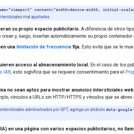
ame="viewport" content="width=device-width, initial-scale
tersticiales mal ajustados.
eran su propio espacio publicitario.
A diferencia de otros tip
s crean y, luego, insertan automáticamente su propio contenedor 
enen una
limitación de frecuencia
fija.
Esto evita que se le mues
quieren acceso al almacenamiento local.
En el caso de los pu
de IAB
, esto significa que se requiere consentimiento para el
Pro
ina no sean aptos para mostrar anuncios intersticiales web
jemplo, vínculos a URLs sin HTTP/HTTPS y vínculos que se abren 
intersticiales administrados por GPT, agrega un atributo
data-google
SRA) en una página con varios espacios publicitarios, no lla