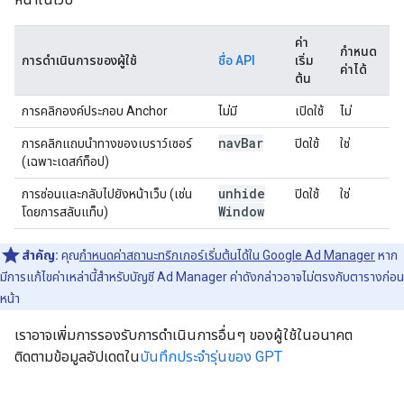
ค่า
กำหนด
การดำเนินการของผู้ใช้
ชื่อ API
เริ่ม
ค่าได้
ต้น
การคลิกองค์ประกอบ Anchor
ไม่มี
เปิดใช้
ไม่
nav
Bar
การคลิกแถบนำทางของเบราว์เซอร์
ปิดใช้
ใช่
(เฉพาะเดสก์ท็อป)
unhide
การซ่อนและกลับไปยังหน้าเว็บ (เช่น
ปิดใช้
ใช่
Window
โดยการสลับแท็บ)
สำคัญ:
คุณ
กำหนดค่าสถานะทริกเกอร์เริ่มต้นได้ใน Google Ad Manager
หาก
มีการแก้ไขค่าเหล่านี้สําหรับบัญชี Ad Manager ค่าดังกล่าวอาจไม่ตรงกับตารางก่อน
หน้า
เราอาจเพิ่มการรองรับการดำเนินการอื่นๆ ของผู้ใช้ในอนาคต
ติดตามข้อมูลอัปเดตใน
บันทึกประจำรุ่นของ GPT