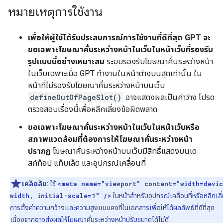
หมายเหตุการใช้งาน
เพื่อให้ผู้ใช้ได้รับประสบการณ์การใช้งานที่ดีที่สุด GPT จะ
ขอเฉพาะโฆษณาคั่นระหว่างหน้าในเว็บในหน้าเว็บที่รองรับ
รูปแบบนี้อย่างเหมาะสม
ระบบรองรับโฆษณาคั่นระหว่างหน้า
ในเว็บเฉพาะเมื่อ GPT ทำงานในหน้าต่างบนสุดเท่านั้น ใน
หน้าที่ไม่รองรับโฆษณาคั่นระหว่างหน้าบนเว็บ
defineOutOfPageSlot()
อาจแสดงผลเป็นค่าว่าง โปรด
ตรวจสอบเรื่องนี้เพื่อหลีกเลี่ยงข้อผิดพลาด
ขอเฉพาะโฆษณาคั่นระหว่างหน้าในเว็บในหน้าเว็บหรือ
สภาพแวดล้อมที่ต้องการให้โฆษณาคั่นระหว่างหน้า
ปรากฏ
โฆษณาคั่นระหว่างหน้าบนเว็บมีสิทธิ์แสดงบนเด
สก์ท็อป แท็บเล็ต และอุปกรณ์เคลื่อนที่
เคล็ดลับ:
ใช้
<meta name="viewport" content="width=devi
width, initial-scale=1" />
ในหน้าสำหรับอุปกรณ์เคลื่อนที่หรือหลีกเลี
การตั้งค่าความกว้างและความสูงแบบคงที่ในเอกสารเพื่อให้ได้ผลลัพธ์ที่ดีที่สุด
เนื่องจากอาจส่งผลให้โฆษณาคั่นระหว่างหน้าปรับขนาดได้ไม่ดี