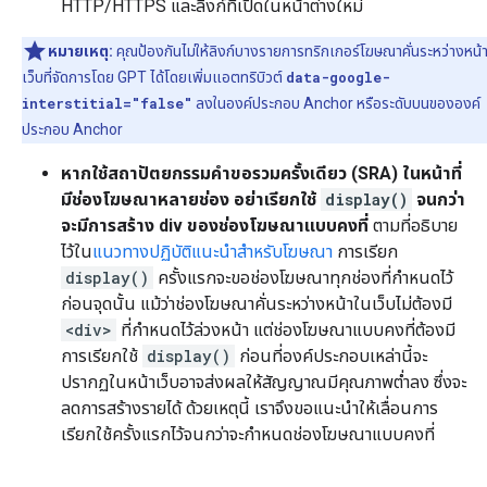
HTTP/HTTPS และลิงก์ที่เปิดในหน้าต่างใหม่
หมายเหตุ:
คุณป้องกันไม่ให้ลิงก์บางรายการทริกเกอร์โฆษณาคั่นระหว่างหน้
เว็บที่จัดการโดย GPT ได้โดยเพิ่มแอตทริบิวต์
data-google-
interstitial="false"
ลงในองค์ประกอบ Anchor หรือระดับบนขององค์
ประกอบ Anchor
หากใช้สถาปัตยกรรมคำขอรวมครั้งเดียว (SRA) ในหน้าที่
มีช่องโฆษณาหลายช่อง อย่าเรียกใช้
display()
จนกว่า
จะมีการสร้าง div ของช่องโฆษณาแบบคงที่
ตามที่อธิบาย
ไว้ใน
แนวทางปฏิบัติแนะนำสำหรับโฆษณา
การเรียก
display()
ครั้งแรกจะขอช่องโฆษณาทุกช่องที่กำหนดไว้
ก่อนจุดนั้น แม้ว่าช่องโฆษณาคั่นระหว่างหน้าในเว็บไม่ต้องมี
<div>
ที่กำหนดไว้ล่วงหน้า แต่ช่องโฆษณาแบบคงที่ต้องมี
การเรียกใช้
display()
ก่อนที่องค์ประกอบเหล่านี้จะ
ปรากฏในหน้าเว็บอาจส่งผลให้สัญญาณมีคุณภาพต่ำลง ซึ่งจะ
ลดการสร้างรายได้ ด้วยเหตุนี้ เราจึงขอแนะนำให้เลื่อนการ
เรียกใช้ครั้งแรกไว้จนกว่าจะกำหนดช่องโฆษณาแบบคงที่