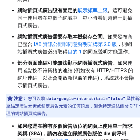
網站插頁式廣告設有固定的
展示頻率上限
。
這可避免
同一使用者在每個子網域中，每小時看到超過一則插
頁式廣告。
網站插頁式廣告需要存取本機儲存空間。
如果發布商
已整合
IAB 資訊公開和同意聲明架構第 2.0 版
，則網
站插頁式廣告必須取得
目的 1
的同意聲明才能運作。
部分頁面連結可能無法顯示網頁插頁式廣告。
如果使
用者點按不符資格的連結 (例如沒有 HTTP/HTTPS 的
網址連結，以及會開啟新視窗的連結)，系統就不會顯
示插頁式廣告。
注意：
您可以將
data-google-interstitial="false"
屬性新
至錨定廣告元素或錨定廣告元素的任何頂層，避免特定連結觸發 GPT 
理的網站插頁式廣告。
如果您是在擁有多個廣告版位的網頁上使用單一請求
架構 (SRA)，請勿在建立靜態廣告版位 div 前呼叫