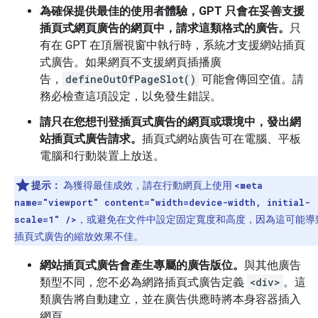
為確保提供最佳的使用者體驗，GPT 只會在妥善支援
插頁式網頁廣告的網頁中，請求這類格式的廣告。
只
有在 GPT 在頂層視窗中執行時，系統才支援網站插頁
式廣告。如果網頁不支援網頁插播廣
告，
defineOutOfPageSlot()
可能會傳回空值。請
務必檢查這項設定，以免發生錯誤。
請只在您想刊登插頁式廣告的網頁或環境中，發出網
站插頁式廣告請求。
插頁式網站廣告可在電腦、平板
電腦和行動裝置上放送。
提示：
為獲得最佳成效，請在行動網頁上使用
<meta
name="viewport" content="width=device-width, initial-
scale=1" />
，或避免在文件中設定固定寬度和高度，因為這可能導
插頁式廣告的縮放效果不佳。
網站插頁式廣告會產生專屬的廣告版位。
與其他廣告
類型不同，您不必為網路插頁式廣告定義
<div>
。這
類廣告將自動建立，並在廣告供應時將本身容器插入
網頁。