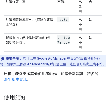
點選錨定元素。
不適用
已
否
啟
用
nav
Bar
點選瀏覽器導覽列。(僅能在電腦
已
是
上開啟)
停
用
unhide
隱藏頁面，然後返回該頁面 (例
已
是
Window
如切換分頁)。
停
用
重要事項：
您可以
在 Google Ad Manager 中設定預設觸發條件狀
態
。如果您已修改 Ad Manager 帳戶的這些值，這些值可能與上表不符。
日後可能會支援其他使用者動作。如需最新資訊，請參閱
GPT 版本資訊
。
使用須知